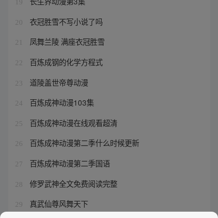
长生界动漫第3集
19
衣冠胜雪不写小说了吗
20
凤舞兰陵 满座衣冠胜雪
21
百炼成钢的化学方程式
22
道陵盖世帝尊动漫
23
百炼成神动漫103集
24
百炼成神动漫在线观看超清
25
百炼成神动漫第二季什么时候更新
26
百炼成神动漫第二季国语
27
修罗武神全文免费阅读完整
28
真武仙尊风舞天下
29