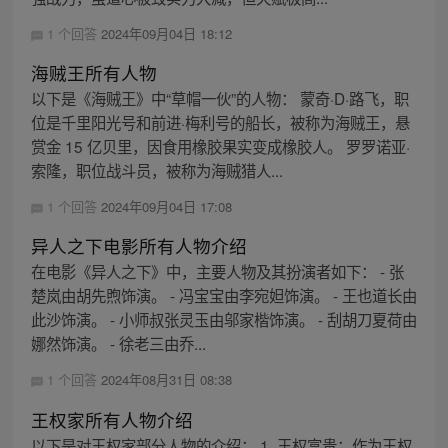
1 个回答
2024年09月04日 18:12
海贼王所有人物
以下是《海贼王》中“草帽一伙”的人物： 蒙奇·D·路飞，职
位是千里阳光号和前进·梅利号的船长，被称为海贼王，悬
赏金 15 亿贝里，因食用橡胶果实变成橡胶人。 罗罗诺亚·
索隆，职位战斗员，被称为海贼猎人...
1 个回答
2024年09月04日 17:08
异人之下电影所有人物介绍
在电影《异人之下》中，主要人物及其扮演者如下： - 张
楚岚由胡先煦饰演。 - 冯宝宝由李宛妲饰演。 - 王也道长由
此沙饰演。 - 小师叔张灵玉由邬家楷饰演。 - 刮胡刀夏荷由
娜然饰演。 - 徐老三由乔...
1 个回答
2024年08月31日 08:38
王权家所有人物介绍
以下是对王权家部分人物的介绍： 1. 王权富贵：作为王权