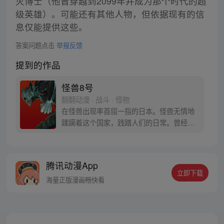
灭博士（他曾穿越到2099年并成为那个时代的超
级英雄）。可能还有其他人物，但依据现有的信
息仅能提供这些。
答案问题点击
举报反馈
提到的作品
怪兽8号
翻翻动漫 · 战斗 · 怪物
在怪兽出现率首屈一指的日本。怪兽无情地
蹂躏着这个国家，践踏人们的日常。曾经立
志要成为防卫队员，而今从事怪兽专门清扫
行业的主人公日比野卡夫卡在某一天因为受
到谜之生物的影响，身体开始出现怪兽化。
腾讯动漫App
担任讨伐怪兽工作的日本防卫队将这样的他
立即下载
称作“怪兽8号”。
海量正版漫画畅快看