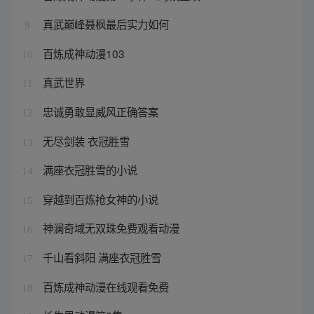
真武巅峰聂枫最后实力如何
9
百炼成神动漫103
10
真武世界
11
忠诚勇敢显威风正确答案
12
无尽剑装 衣冠胜雪
13
满座衣冠胜雪的小说
14
穿越到百炼抢女神的小说
15
神澜奇域无双珠免费观看动漫
16
千山看斜阳 满座衣冠胜雪
17
百炼成神动漫在线观看免费
18