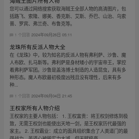
海贼王图片所有人物
您可以通过网络搜索获取海贼王全部人物的高清图片，包
括路飞、索隆、娜美、香克斯、艾斯、乔巴、山治、乌索
普、罗宾、弗兰奇、布鲁克等。
1 个回答
2024年09月26日 05:11
龙珠所有反派人物大全
在《龙珠》中，较为知名的反派人物有弗利萨、沙鲁、魔
人布欧、扎马斯等。弗利萨是身材矮小的宇宙帝王，掌控
着弗利萨军团。沙鲁是盖洛博士制造的人造昆虫，具有多
种形态。魔人布欧最初极度凶残且没有理性，后来有多
种...
1 个回答
2024年09月04日 21:45
王权家所有人物介绍
王权家的主要人物包括： 1. 王权富贵：将王权剑修炼到极
致，无需王权剑也能使出天地一剑，是王权家历代最强的
家主。 2. 王权霸业：成立的面具组织集合了人类道门的最
强战力，虽道心被毁实力大减，但天赋极高...