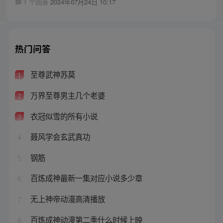
1 个回答
2024年07月24日 10:17
热门问答
至尊武神苏莫
1
万界至尊男主几个老婆
2
衣冠似雪的所有小说
3
聂风学会玄武真功
4
钢筋
5
百炼成神最新一集对应小说多少章
6
无上神帝动漫高清播放
7
百炼成神动漫第二季什么时候上映
8