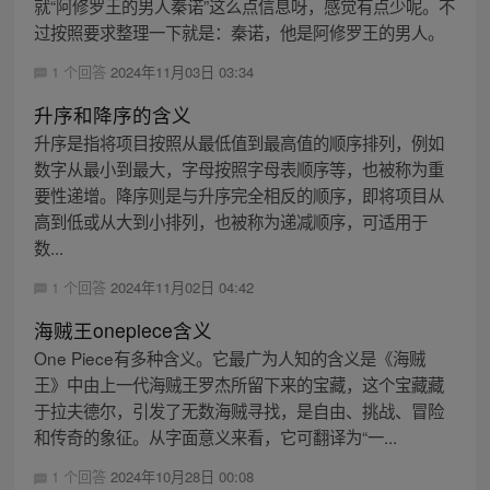
就“阿修罗王的男人秦诺”这么点信息呀，感觉有点少呢。不
过按照要求整理一下就是：秦诺，他是阿修罗王的男人。
1 个回答
2024年11月03日 03:34
升序和降序的含义
升序是指将项目按照从最低值到最高值的顺序排列，例如
数字从最小到最大，字母按照字母表顺序等，也被称为重
要性递增。降序则是与升序完全相反的顺序，即将项目从
高到低或从大到小排列，也被称为递减顺序，可适用于
数...
1 个回答
2024年11月02日 04:42
海贼王onepiece含义
One Piece有多种含义。它最广为人知的含义是《海贼
王》中由上一代海贼王罗杰所留下来的宝藏，这个宝藏藏
于拉夫德尔，引发了无数海贼寻找，是自由、挑战、冒险
和传奇的象征。从字面意义来看，它可翻译为“一...
1 个回答
2024年10月28日 00:08