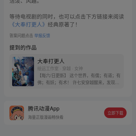
活泼、风趣。
等待电视剧的同时，也可以点击下方链接来阅读
《大奉打更人》
经典原著了！
答案问题点击
举报反馈
提到的作品
大奉打更人
绘远工作室 · 穿越 · 女神
【每六/日更新】 这个世界，有儒；有道；有
佛；有妖；有术！ 许七安穿越醒来，发现自
己身处囹圄，三日后就要流放边陲？！ 他起
初的梦想只是自保，顺便在这个世界里当个
富翁悠闲度日，结果…… 改编自阅文集团作
腾讯动漫App
者卖报小郎君同名小说 QQ群号：
立即下载
799493374
海量正版漫画畅快看