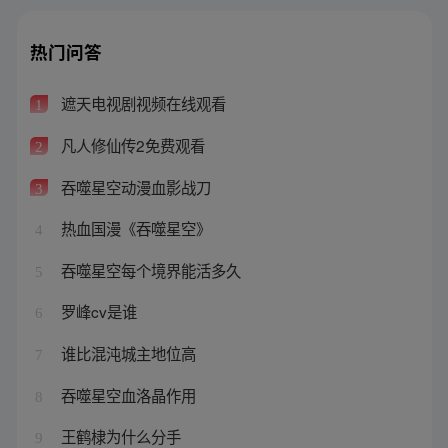
热门问答
遮天电视剧视频在线观看
1
凡人修仙传2免费观看
2
吞噬星空动漫血影战刀
3
热血国漫《吞噬星空》
4
吞噬星空每个境界能活多久
5
罗峰cv是谁
6
谁比混沌城主地位高
7
吞噬星空血洛晶作用
8
王鹤棣为什么分手
9