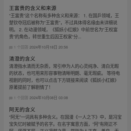
王富贵的含义和来源
“王富贵”这个名称有多种含义和来源： 1. 在国乒领域，王
楚钦夺冠后被称为“王富贵”，不过具体得名缘由未详细说
明。 2. 在动漫领域，《狐妖小红娘》中前世名为“王权富
贵”的角色，转世重生后因王权家“分...
1 个回答
2024年10月18日 20:56
清澄的含义
清澄指水清而无杂质，常引申为人的心灵纯净、清白无暇
的状态，也可用来形容事物清晰明朗、毫无瑕疵。 等待电
视剧的同时，也可以点击下方链接来阅读《狐妖小红娘》
原著提前了解剧情了！
1 个回答
2024年10月08日 03:08
阿无的含义
“阿无”一词具有多种含义。在国漫《一人之下》中，是冯宝
宝失忆时被赋予的名字。在名字寓意方面，“阿”有刚正不
阿、坚强不屈、正义凛然之意，常指为人正直、善良、无