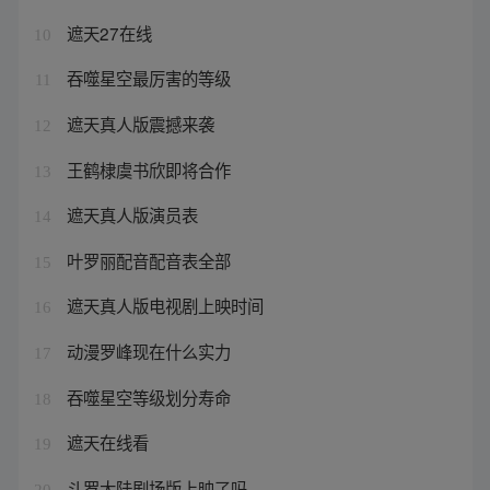
遮天27在线
10
吞噬星空最厉害的等级
11
遮天真人版震撼来袭
12
王鹤棣虞书欣即将合作
13
遮天真人版演员表
14
叶罗丽配音配音表全部
15
遮天真人版电视剧上映时间
16
动漫罗峰现在什么实力
17
吞噬星空等级划分寿命
18
遮天在线看
19
斗罗大陆剧场版上映了吗
20