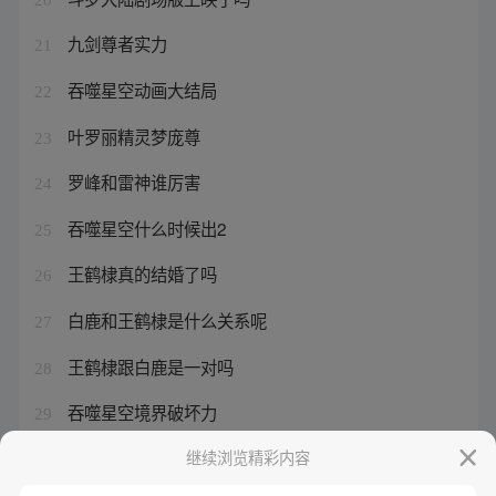
九剑尊者实力
21
吞噬星空动画大结局
22
叶罗丽精灵梦庞尊
23
罗峰和雷神谁厉害
24
吞噬星空什么时候出2
25
王鹤棣真的结婚了吗
26
白鹿和王鹤棣是什么关系呢
27
王鹤棣跟白鹿是一对吗
28
吞噬星空境界破坏力
29
叶罗丽人物配音演员表
继续浏览精彩内容
30