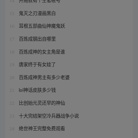
开局就有个王者帐号
14
鬼灭之刃漫画黑白
15
耳根五部曲仙神魔鬼妖
16
百炼成钢出自哪里
17
百炼成神的女主角是谁
18
唐家终于有女娃了
19
百炼成神男主有多少老婆
20
lol神话皮肤多少钱
21
比创始元灵还早的神仙
22
十大完结架空冷兵器战争小说
23
绝世神王完整免费观看
24