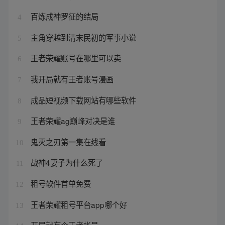
百炼成神罗征的结局
4
主角穿越到清末民初的军事小说
5
王者荣耀账号在哪里可以卖
6
我开局就有王者账号漫画
7
成品短视频下载网站有哪些软件
8
王者荣耀ag巅峰对决是谁
9
鬼灭之刃第一集在线看
10
战神4妻子为什么死了
11
租号软件首单免费
12
王者荣耀租号平台app哪个好
13