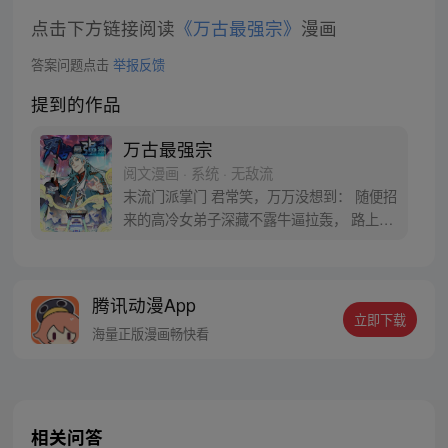
点击下方链接阅读
《万古最强宗》
漫画
答案问题点击
举报反馈
提到的作品
万古最强宗
阅文漫画 · 系统 · 无敌流
末流门派掌门 君常笑，万万没想到： 随便招
来的高冷女弟子深藏不露牛逼拉轰， 路上闭
眼救救的男弟子竟是第一天才， 踢个球把重
生后的武帝踢到怀疑人生 看着废物的小弟是
个陨落的天才 这个宗门，全是妖孽啊…… 上
腾讯动漫App
苍要我末流门派逆天，挡不住啊
立即下载
海量正版漫画畅快看
相关问答