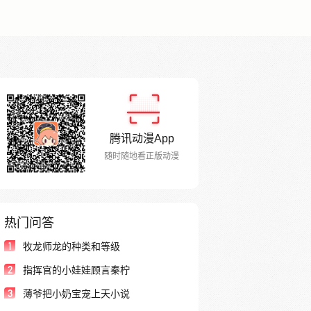
腾讯动漫App
随时随地看正版动漫
热门问答
1
牧龙师龙的种类和等级
2
指挥官的小娃娃顾言秦柠
3
薄爷把小奶宝宠上天小说