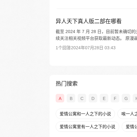
异人天下真人版二部在哪看
截至 2024 年 7 月 28 日，目前
续关注相关视频平台获取最新动态。 原漫画《
1个回答
2024年07月28日 03:43
热门搜索
A
B
C
D
E
F
G
爱情公寓和一人之下的小说
唉一人
爱情公寓里有一人之下的小说
爱情