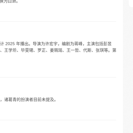
更换为白澍。
 2025 年播出。导演为许宏宇，编剧为蒋峰，主演包括彭昱
、王学圻、毕雯珺、罗正、姜珮瑶、王一哲、代斯、张琪等。第
，诸葛青的扮演者目前未提及。