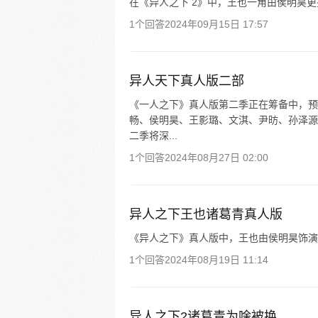
在《异人之下 2》中，王也一角由侯明昊
1个回答
2024年09月15日 17:57
异人天下真人版二部
《一人之下》真人版第二季正在筹备中，预计
畅、侯明昊、王影璐、文淇、尹昉、孙泽源
二季将深...
1个回答
2024年08月27日 02:00
异人之下王也诸葛青真人版
《异人之下》真人版中，王也由侯明昊饰演
1个回答
2024年08月19日 11:14
异人之下2诸葛青为啥被换