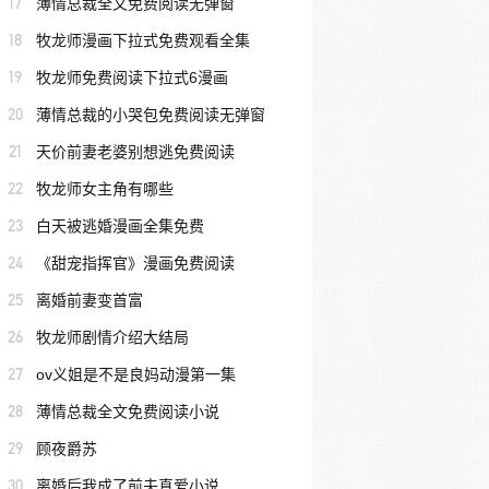
17
薄情总裁全文免费阅读无弹窗
18
牧龙师漫画下拉式免费观看全集
19
牧龙师免费阅读下拉式6漫画
20
薄情总裁的小哭包免费阅读无弹窗
21
天价前妻老婆别想逃免费阅读
22
牧龙师女主角有哪些
23
白天被逃婚漫画全集免费
24
《甜宠指挥官》漫画免费阅读
25
离婚前妻变首富
26
牧龙师剧情介绍大结局
27
ov义姐是不是良妈动漫第一集
28
薄情总裁全文免费阅读小说
29
顾夜爵苏
30
离婚后我成了前夫真爱小说