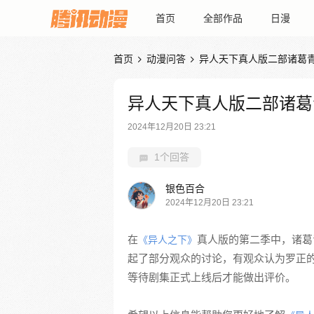
首页
全部作品
日漫
首页
动漫问答
异人天下真人版二部诸葛


异人天下真人版二部诸葛
2024年12月20日 23:21
1个回答
银色百合
2024年12月20日 23:21
在
真人版的第二季中，诸葛
《异人之下》
起了部分观众的讨论，有观众认为罗正
等待剧集正式上线后才能做出评价。