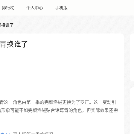
排行榜
个人中心
手机版
青换谁了
青换谁了
青这一角色由第一季的完颜洛绒更换为了罗正。这一变动引
的形象可能不如完颜洛绒贴合诸葛青的角色，但实际效果还需