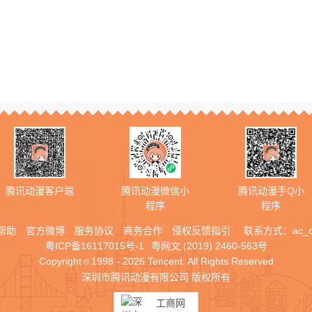
腾讯动漫客户端
腾讯动漫微信小
腾讯动漫手Q小
程序
程序
帮助
官方微博
服务协议
商务合作
侵权反馈指引
联系方式：
ac_
粤ICP备16117015号-1
粤网文 (2019) 2460-563号
Copyright
1998 - 2026 Tencent. All Rights Reserved
©
深圳市腾讯动漫有限公司 版权所有
工商网