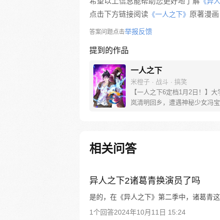
希望以上信息能帮助您更好地了解
《异
点击下方链接阅读
原著漫画
《一人之下》
举报反馈
答案问题点击
提到的作品
一人之下
米橙子 · 战斗 · 搞笑
【一人之下6定档1月2日！】大
岚清明回乡，遭遇神秘少女冯宝
未谋面的冯宝宝却对张楚岚异常
并将其带去自己打工的快递公司
帮冯宝宝寻找她的身世，也为了
己与爷爷身上的秘密，张楚岚的
相关问答
彻底颠覆，与冯宝宝一同踏上“异
旅。
异人之下2诸葛青换演员了吗
是的，在《异人之下》第二季中，诸葛青这
1个回答
2024年10月11日 15:24