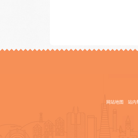
网站地图
站内