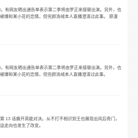
多种。有网友晒出通告单表示第二季将由罗正来接替出演。另外，也
被爆和某小花的恋情，但完颜洛绒本人直播澄清过此事。 原漫
多种。有网友晒出通告单表示第二季将由罗正来接替出演。另外，也
被爆和某小花的恋情，但完颜洛绒本人直播澄清过此事。
第 13 话展开高能对决。从不打不相识到王也展现出风后奇门，
运走向也发生了改变。