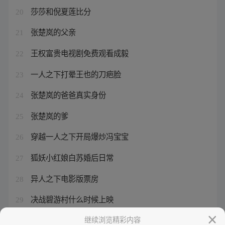
莎莎和倪夏莲比分
20
张楚岚的父亲
21
王权富贵电视剧免费观看成毅
22
一人之下打晕王也的刀疤脸
23
张楚岚的爸爸真实身份
24
张楚岚的爹
25
穿越一人之下开局爆炒冯宝宝
26
狐妖小红娘白苏婚后日常
27
异人之下电影版票房
28
决战碧游村什么时候上映
29
冯宝宝找张楚岚道歉了吗
继续浏览精彩内容
30