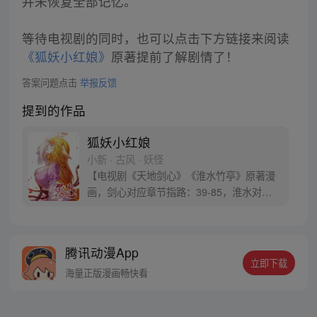
并未恢复全部记忆。
等待电视剧的同时，也可以点击下方链接来阅读
《狐妖小红娘》
原著提前了解剧情了！
答案问题点击
举报反馈
提到的作品
狐妖小红娘
小新 · 古风 · 妖怪
【电视剧《天地剑心》《淮水竹亭》原著漫
画，剑心对应章节指路：39-85，淮水对应
章节指路272-301】 迷糊萝莉小狐妖，正太
道士没节操。自古人妖生死恋，千载孽缘一
线牵。（每周周四更新。）
腾讯动漫App
立即下载
海量正版漫画畅快看