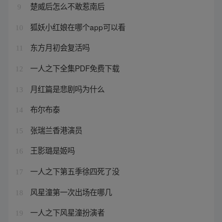
楚威后怎么不敢惹南后
9
狐妖小红娘在哪个app可以看
10
东方月初会复活吗
11
一人之下全集PDF免费下载
12
月红篇是悲剧吗为什么
13
布尔布泰
14
张瑞兰香港演员
15
王影璐是姬吗
16
一人之下第五季徐四死了没
17
风星潼第一次出场在哪几
18
一人之下风星潼扮演者
19