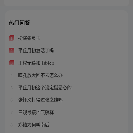
热门问答
扮演张灵玉
1
平丘月初复活了吗
2
王权无暮和雨姐cp
3
瞳孔放大回不去怎么办
4
平丘月初这个设定挺恶心的
5
张怀义打得过张之维吗
6
三观最接地气解释
7
郑袖为何叫南后
8