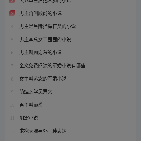
2
男主角叫顾爵的小说
3
男主是星际指挥官类的小说
4
男主季总女二茜茜的小说
5
男主叫顾爵深的小说
6
全文免费阅读的军婚小说有哪些
7
女主叫苏念的军婚小说
8
萌娃玄学灵异文
9
男主叫顾爵
10
阴鸷小说
11
求抱大腿另外一种表达
12