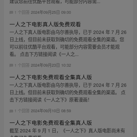
建议您前往优酷平台观看，可能部分内容需...
1 个回答
2024年09月25日 09:00
一人之下电影真人版免费观看
一人之下真人版电影由乌尔善执导，已于 2024 年 7 月 26
日上线，但目前未获取到确切的免费观看全集的渠道。您
可以前往优酷平台观看，可能部分内容需要会员才能观
看。 点击下方链接阅读《一人之...
1 个回答
2024年09月23日 10:32
一人之下电影免费观看全集真人版
一人之下真人版电影由乌尔善执导，已于 2024 年 7 月 26
日上线。但目前未获取到确切的免费观看全集的渠道。 点
击下方链接阅读《一人之下》原著漫画！
1 个回答
2024年09月10日 08:59
一人之下电影免费观看全集真人版
截至 2024 年 9 月 1 日，《一人之下》真人版电影尚未有