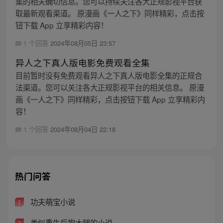
集的相关确切信息。您可以持续关注各大正规影视平台获
取最新观看渠道。 原漫画《一人之下》同样精彩，点击按
钮下载 App 立享精彩内容！
1 个回答
2024年08月05日 23:57
异人之下真人版电影免费观看全集
目前暂时没有免费观看异人之下真人版电影全集的正规合
法渠道。您可以关注各大正规影视平台的相关信息。 原漫
画《一人之下》同样精彩，点击按钮下载 App 立享精彩内
容！
1 个回答
2024年08月04日 22:18
热门问答
功夫萌宝小说
1
类似重生后抱大腿的小说