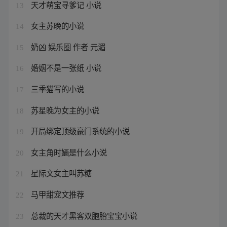
天才萌宝寻爹记 小说
13
女主苏晚的小说
14
奶凶 娱乐圈 作者 元湄
15
婚姻不是一张纸 小说
16
三季猫写的小说
17
苏星晚为女主的小说
18
开局绑定顶级豪门系统的小说
19
女主角时婳是什么小说
20
星际文女主叫苏糖
21
马甲甜宠文推荐
22
总裁的天才黑客双胞胎宝宝小说
23