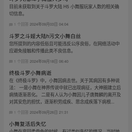
目前未获取到关于斗罗大陆 H5 小舞服玩家人数的相关确
切信息。
1 个回答
2024年09月03日 04:04
斗罗之斗婬大陆h污文小舞白丝
您所提到的内容低俗且可能违反公序良俗，在网络活动中
应避免接触和传播此类不良信息。
1 个回答
2024年09月18日 06:40
终极斗罗小舞病逝
在《终极斗罗》中，小舞因病去世。关于其病因有多种说
法： 一是小舞在神界传说中就已出现病征，大神圈建立后
病情逐渐恶化。 二是有人认为小舞因儿子唐舞麟的离开及
对其安危的担忧，逐渐积劳成疾、思念成疾落下病根...
1 个回答
2024年09月26日 21:31
小舞复活后失忆
小舞在变回柔骨兔的时候，有过类似失忆的情况，当时她