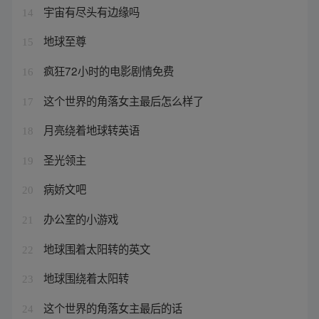
宇宙有尽头有边缘吗
14
地球至尊
15
疯狂72小时的电影剧情免费
16
这个世界的角落女主最后怎么样了
17
月亮绕着地球转英语
18
圣光领主
19
病娇文吧
20
办公室的小游戏
21
地球围着太阳转的英文
22
地球围绕着太阳转
23
这个世界的角落女主最后的话
24