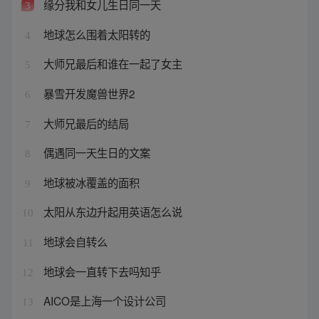
缘分我和女儿生日同一天
3
地球怎么围着太阳转的
4
大师兄最后和谁在一起了女主
5
暴雪开发魔兽世界2
6
大师兄最后的结局
7
偶遇同一天生日的文案
8
地球被冰覆盖的面积
9
太阳从东边升起用英语怎么说
10
地球会自转么
11
地球会一直转下去吗知乎
12
AICO是上海一个设计公司
13