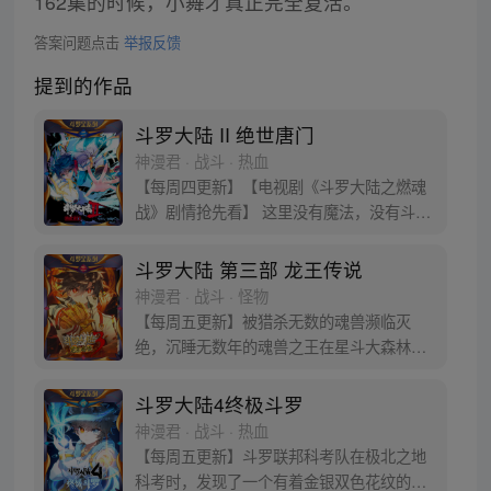
162集的时候，小舞才真正完全复活。
答案问题点击
举报反馈
提到的作品
斗罗大陆 II 绝世唐门
神漫君 · 战斗 · 热血
【每周四更新】【电视剧《斗罗大陆之燃魂
战》剧情抢先看】 这里没有魔法，没有斗
气，没有武术，却有武魂。 唐门创立万年之
后的斗罗大陆上，唐门式微，一代天骄霍雨
斗罗大陆 第三部 龙王传说
浩横空出世，一切的神奇都将一一展现。 唐
神漫君 · 战斗 · 怪物
门暗器能否重振雄风，唐门能否重现辉煌，
【每周五更新】被猎杀无数的魂兽濒临灭
一切尽绝世唐门！
绝，沉睡无数年的魂兽之王在星斗大森林最
后的净土苏醒，复仇之战暗云密布。当“废武
魂”遇上执着而顽强的少年唐舞麟，万众瞩目
斗罗大陆4终极斗罗
的武魂传奇将再次被书写。我们不期待奇
神漫君 · 战斗 · 热血
迹，但要给奇迹一个机会。
【每周五更新】斗罗联邦科考队在极北之地
科考时，发现了一个有着金银双色花纹的