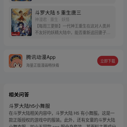
蛋。他们探查后发现里面居然有生命迹象，
于是赶忙将其带回研究所进行孵化。蛋孵化
斗罗大陆 5 重生唐三
出来了，可孵出来的是一个婴儿，一个和人
神漫君 · 重生 · 妖怪
类一模一样的孩子；与此同时，联邦研究所
【每周三更新】一代神王重生在这对人类并
正在解冻一名银色长发女子，而一名蓝发青
不友好的妖精大陆中，能否重新追回妻子。
年则在海滨被人发现
千奇百怪的妖神变又会带给他怎样的重生之
路？尽在一代神王至情追妻之旅，斗罗大陆
第五部，重生唐三!
腾讯动漫App
立即下载
海量正版漫画畅快看
相关问答
斗罗大陆h5小舞服
在斗罗大陆相关内容中，斗罗大陆 H5 有小舞服。这是一
款正版授权的游戏中的服装。此外，还有女童的斗罗大陆
小舞衣服，如小五同款 cos 服全身套装，其面料主要成分