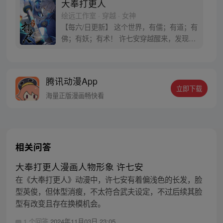
大奉打更人
绘远工作室 · 穿越 · 女神
【每六/日更新】 这个世界，有儒；有道；有
佛；有妖；有术！ 许七安穿越醒来，发现自
己身处囹圄，三日后就要流放边陲？！ 他起
初的梦想只是自保，顺便在这个世界里当个
富翁悠闲度日，结果…… 改编自阅文集团作
腾讯动漫App
者卖报小郎君同名小说 QQ群号：
立即下载
799493374
海量正版漫画畅快看
相关问答
大奉打更人漫画人物形象 许七安
在《大奉打更人》动漫中，许七安有着偏浅色的长发，脸
型英俊，但体型消瘦，不太符合武夫设定，不过后续其脸
型有改变且存在换模机会。
1 个回答
2024年11月03日 23:05