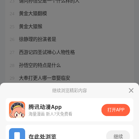
请问孙悟空是一个什么样的人
23
黄金大猿翻模
24
黄金大猿猴
25
徐静理的扮演者是
26
西游记四圣试禅心人物性格
27
孙悟空的特点是什么
28
大奉打更人哪一章娶临安
29
西游记第8回孙悟空的性格
继续浏览精彩内容
30
腾讯动漫App
打开APP
海量漫画 新人7天免费看
腾讯漫画
起点读书
QQ阅读
网站备案/许可证号：粤B2-20090059-5
在此处浏览
继续