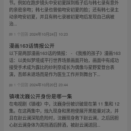
节。例如在跑步镜头中安初夏踩到瓶子后与韩七录有意外
的亲密亲吻；韩七录也曾偷吻安初夏的脸；还有韩七录主
动亲吻安初夏，并且有韩七录被初夏吻后发现自己病被
治...
1 个回答
2024年10月24日 10:23
漫画163话情报公开
以下是两部漫画163话的情报： - 《我推的孩子》漫画163
话：以类似梦境或平行世界场景画面开始，画面中有成功
接受手术成为露比的纱利奈成长为偶像与星野爱登台表
演，吾郎未退场而是作为医生工作并到舞台下...
1 个回答
2024年10月20日 23:44
镇魂沈巍公开身份是哪一集
在电视剧《镇魂》中，沈巍身份被识破是在第 11 集和 12
集。在这两集中，烛九现身和黑袍使展开黑能量对决，并
且在赵云澜深陷危险时，沈巍现身救下赵云澜，之后因担
心赵云澜身体为其挡酒后醉酒，被赵云澜送回...