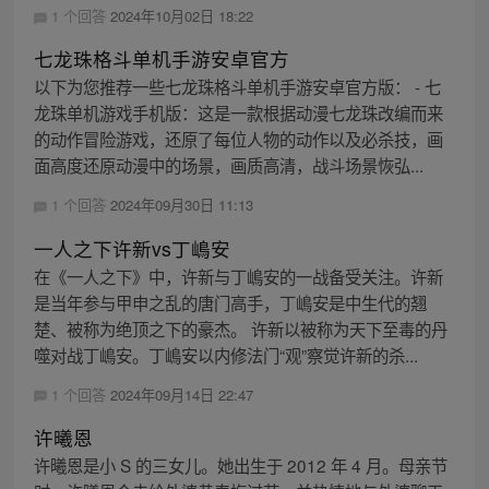
1 个回答
2024年10月02日 18:22
七龙珠格斗单机手游安卓官方
以下为您推荐一些七龙珠格斗单机手游安卓官方版： - 七
龙珠单机游戏手机版：这是一款根据动漫七龙珠改编而来
的动作冒险游戏，还原了每位人物的动作以及必杀技，画
面高度还原动漫中的场景，画质高清，战斗场景恢弘...
1 个回答
2024年09月30日 11:13
一人之下许新vs丁嶋安
在《一人之下》中，许新与丁嶋安的一战备受关注。许新
是当年参与甲申之乱的唐门高手，丁嶋安是中生代的翘
楚、被称为绝顶之下的豪杰。 许新以被称为天下至毒的丹
噬对战丁嶋安。丁嶋安以内修法门“观”察觉许新的杀...
1 个回答
2024年09月14日 22:47
许曦恩
许曦恩是小 S 的三女儿。她出生于 2012 年 4 月。母亲节