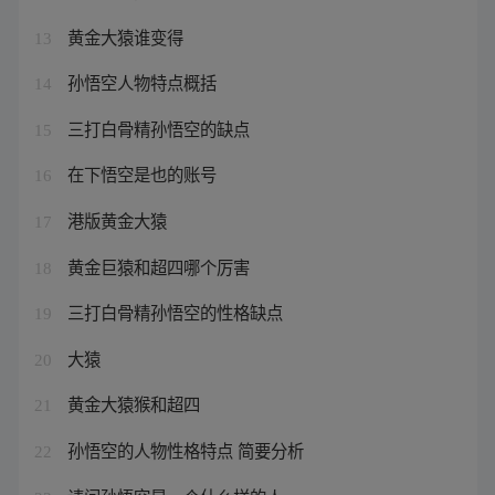
黄金大猿谁变得
13
孙悟空人物特点概括
14
三打白骨精孙悟空的缺点
15
在下悟空是也的账号
16
港版黄金大猿
17
黄金巨猿和超四哪个厉害
18
三打白骨精孙悟空的性格缺点
19
大猿
20
黄金大猿猴和超四
21
孙悟空的人物性格特点 简要分析
22