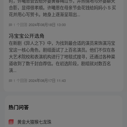
时，许曦恩会去给外婆黄春梅过节，并热情地与外婆聊天
合影，显得很孝顺。许曦恩在母亲节会花钱给妈妈小 S 买
花并用心写贺卡。她身上逐渐呈现出...
1 个回答
2024年08月18日 13:00
冯宝宝公开选角
在新剧《异人之下》中，为找到最合适的演员来饰演冯宝
宝这一核心角色，剧组面试了上百名演员。他们不仅在各
大艺术院校和表演机构进行了地毯式搜寻，还通过各种渠
道收到了数千封自荐信。在初选阶段，剧组就对数百名
演...
1 个回答
2024年08月17日 11:43
热门问答
黄金大猿猴七龙珠
1