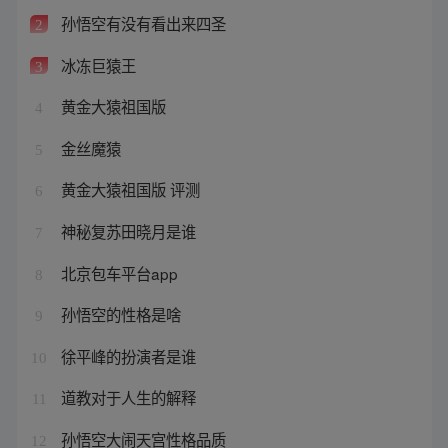
孙悟空有没有看出来四圣
2
冰冻巨猿王
3
黄金大猿祖国版
4
金丝魔猿
5
黄金大猿祖国版 评测
6
神秘复苏田晓月是谁
7
北京包车平台app
8
孙悟空的性格是啥
9
徐平峰的扮演者是谁
10
道教对于人生的解释
11
孙悟空大闹天宫性格品质
12