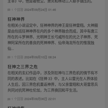
主宰》中，他是被牧尘、萧炎和林动三人联手镇压的。
1 个回答
2024年09月24日 01:46
狂神神界
在相关小说设定中，狂神神界的神王是狂神雷翔。大神圈
是由包括狂神神界在内的多个神界融合而成，其中有唐三
所在的斗罗神界、光明神王长弓威所在的光之子神界、死
神阿呆所在的善良的死神神界、仙帝海龙所在的惟我独
仙...
1 个回答
2024年09月10日 08:24
狂神之三界之危
在相关的玄幻作品中，涉及到狂神与三界危机的情节有不
同的表述。比如在《狂神 3》中，主人公雷光在人界体验
人生后，因三界危机重返神界，与父亲雷翔和大哥雷思兵
共同对抗死神杜伦加，为三界换回和平生活。
1 个回答
2024年09月06日 22:01