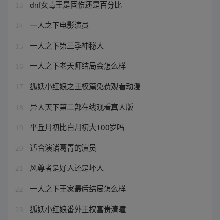
dnf女毒王是固伤还是百分比
13
一人之下电影演员
14
一人之下第三季神秘人
15
一人之下老天师结局会怎么样
16
狐妖小红娘之王权篇免费观看动漫
17
异人天下第二部在线观看真人版
18
平丘月初比白月初大100岁吗
19
适合演诸葛青的演员
20
风尊者是好人还是坏人
21
一人之下王家最后结局怎么样
22
狐妖小红娘番外王权富贵清瞳
23