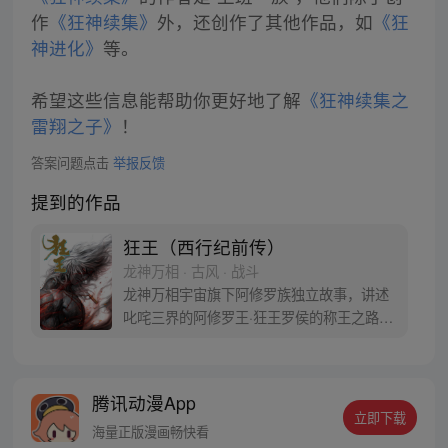
作
《狂神续集》
外，还创作了其他作品，如
《狂
神进化》
等。
希望这些信息能帮助你更好地了解
《狂神续集之
雷翔之子》
！
答案问题点击
举报反馈
提到的作品
狂王（西行纪前传）
龙神万相 · 古风 · 战斗
龙神万相宇宙旗下阿修罗族独立故事，讲述
叱咤三界的阿修罗王·狂王罗侯的称王之路。
天生脆弱的阿修罗少年有鱼惨遭神秘阿修罗
突然灭族，自己也被强行带走进行地狱式的
磨炼。经历无数次死亡与重生，蜕变的少年
腾讯动漫App
有鱼最终背负挚友的信念成为阿修罗王—狂
立即下载
王，更名罗侯。天界与阿修罗的百年大战随
海量正版漫画畅快看