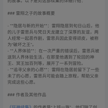
的故事。以下是对这部续集的详细介绍：
### 雷翔之子的故事概要
- **隐居与新的开始**：雷翔隐居到旬日山后，他
的儿子雷思兵与梵日天龙建立了深厚的友谊，两
人经常一起恶作剧，雷思兵因此变得顽皮，被称
为“破坏之王”。
- **人界体验**：在一次严重的错误后，雷思兵被
送到人界体验生活，在那里他遇到了轮回的神
王、冥王加百列等，展开了一系列冒险。
- **追寻父亲的心愿**：雷翔在隐居前留下了一些
未了的心愿，雷思兵可能会踏上旅程，帮助父亲
完成这些心愿。
### 作者及其他作品
《狂神续集》
的作者是“上班一族”，他们除了创