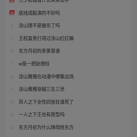
2
底线成毅演的不好吗
3
涂山璟不是被杀了吗
4
王权富贵打得过涂山红红嘛
5
东方月初的亲爹是谁
6
w是一把赵德柱
7
涂山雅雅在动漫中哪集出场
8
涂山雅雅穿越三生三世
9
异人之下全性四张狂谁死了
10
一人之下王也有原型吗
11
东方月初为什么随母姓东方
12