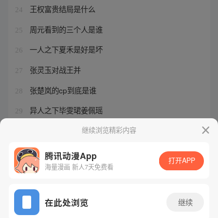
王权富贵结局是什么
24
周元看到的三个人是谁
25
一人之下夏禾是好是坏
26
张灵玉对战王并
27
张楚岚的cp到底是谁
28
异人之下毕雯珺姜佩瑶
29
涂山绘画
继续浏览精彩内容
30
腾讯动漫App
打开APP
海量漫画 新人7天免费看
腾讯漫画
起点读书
QQ阅读
网站备案/许可证号：粤B2-20090059-5
在此处浏览
继续
Copyright©1998 - 2026 Tencent. All Rights Reserved