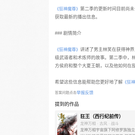
第二季的更新时间目前尚未
《狂神魔尊》
获取最新的播出信息。
### 剧情简介
讲述了男主林笑在获得神界
《狂神魔尊》
级武道者和术炼师的故事。第二季中，
方侯府和整个大夏王朝，以及他如何在
希望这些信息能帮助您更好地了解
《狂
举报反馈
答案问题点击
提到的作品
狂王（西行纪前传）
龙神万相 · 古风 · 战斗
龙神万相宇宙旗下阿修罗族独立