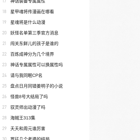
17
神话装备专属属性
18
星甲魂将传漫画在哪看
19
星魂将是什么动漫
20
妖怪名单第三季官方消息
21
闯关东鲜儿的孩子是谁的
22
百炼成神分为几个境界
23
神话专属属性可以换属性吗
24
请与我同眠CP名
25
盘点日月同错姜明子的小说
26
怪兽8号大结局了吗
27
驭灵师出动漫了吗
28
海贼王313集
29
夭夭和周元谁厉害
30
罗征几个老婆的结局