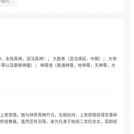
罗侯的称
年有鱼惨
被强行
数次死
背负挚
更名罗
之爆
神，永恒真神，混沌真神）； 大能者（混沌境前、中期）； 大帝
一等以及巅峰神魔）； 神尊境（普通神尊，地神尊，天神尊，大
上官邪情。她与林笑青梅竹马，互相扶持，上官邪情获得至尊碎
终成眷属。虽然还有羽落，身为托身于始祖二龙的龙女，容颜妖