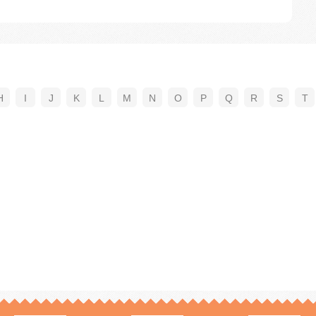
H
I
J
K
L
M
N
O
P
Q
R
S
T