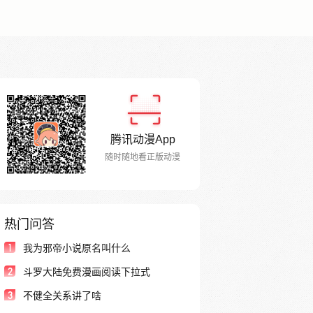
腾讯动漫App
随时随地看正版动漫
热门问答
1
我为邪帝小说原名叫什么
2
斗罗大陆免费漫画阅读下拉式
3
不健全关系讲了啥