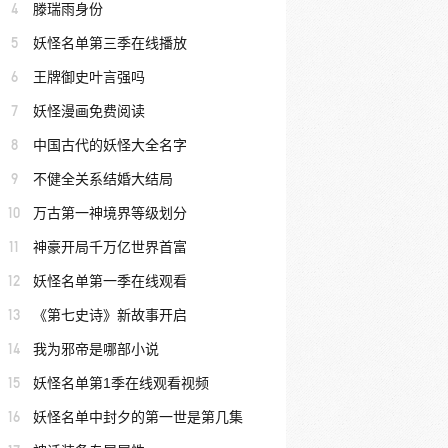
4
滕瑞雨身份
5
妖怪名单第三季在线播放
6
王牌御史叶言强吗
7
妖怪漫画免费阅读
8
中国古代的妖怪大全名字
9
不健全关系结婚大结局
10
万古第一神境界等级划分
11
神豪开局千万亿世界首富
12
妖怪名单第一季在线观看
13
《第七史诗》新故事开启
14
我为邪帝是哪部小说
15
妖怪名单第1季在线观看视频
16
妖怪名单中封夕的第一世是第几集