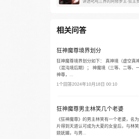
讲述叱咤三界的阿修罗王·狂王
王之路。 天生脆弱的阿修罗少
遭神秘阿修罗突然灭族，自己也
带走进行地狱式的磨炼。经历无
亡与重生，蜕变的少年有鱼最终
相关问答
友的信念成为阿修罗王—狂王，
侯。天界与阿修罗的百年大战随
发，少年新王能否担起重任
狂神魔尊境界划分
狂神魔尊境界划分如下： 真神境（虚空真
（混沌境后期）； 神魔境（三等、二等、
神尊，...
1个回答
2024年10月18日 00:10
狂神魔尊男主林笑几个老婆
《狂神魔尊》的男主林笑有一个老婆，名为
片得到天道认可成为大夏的女皇后，与林笑
娆妩媚，与男...