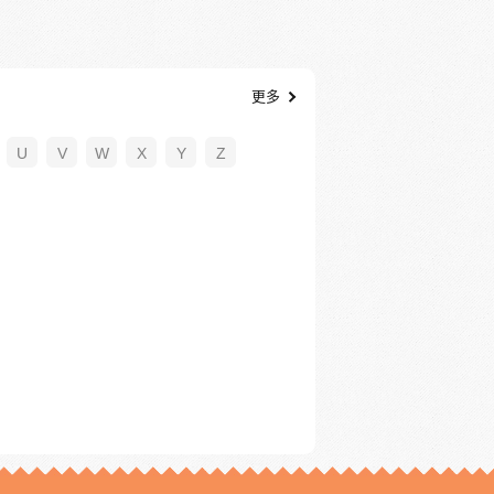
更多
U
V
W
X
Y
Z