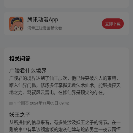
己身处囹圄，三日后就要流放边陲？！ 他起
初的梦想只是自保，顺便在这个世界里当个
富翁悠闲度日，结果…… 改编自阅文集团作
腾讯动漫App
者卖报小郎君同名小说 QQ群号：
立即下载
799493374
海量正版漫画畅快看
相关问答
广陵君什么境界
广陵君的境界达到了仙王层次，他已经突破凡人的束缚，
踏入仙界门槛，修炼多年掌握无数法术仙术，能够操控天
地之力、驾驭风云雷电，在修仙界是顶尖的存在。
1 个回答
2024年11月03日 09:42
妖王之子
从所提供的信息来看，有多处涉及妖王之子的情节。在一
则故事中有早该领盒饭的炮灰仙婢与蛇族男主一夜云雨怀