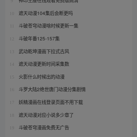
神印王座在线观看免费版高清
9
遮天动漫104集后会断更吗
10
斗破苍穹动漫啥时候更新一集
11
斗破年番125-157集
12
武动乾坤漫画下拉式古风
13
遮天动漫更新时间采集数
14
火影什么时候出的动漫
15
斗罗大陆2绝世唐门动漫分集剧情
16
妖精漫画在线登录页面不用下载
17
遮天动漫对应小说多少章了
18
斗破苍穹漫画免费无广告
19