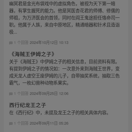
幽冥君是金光布袋戏中的虚拟角色，被视为天下第一暗
器，有掌生握死的能力。他是冥医杏花君的师傅、修儒的
师祖，为万济医会的首领，同时在阎王鬼途担任恪命司一
职。他属于人族，来自中原地区，精通暗器和针术且造诣
极...
1 个回答
2024年10月12日 10:13
《海贼王伊姆之子》
关于《海贼王》中伊姆之子的相关信息，目前资料有限。
有提到伊姆之子的情况如：一次意外来到海贼王世界，变
成天龙人虚空王座伊姆的儿子，自带抽奖系统，抽取三色
霸气，一枚幻兽种动物系果实。
1 个回答
2024年09月25日 12:06
西行纪龙王之子
在《西行纪》中，未提及龙王之子的相关具体内容。
1 个回答
2024年09月11日 05:26