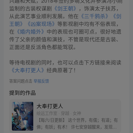
兴趣和天赋，2018年签约多萌文化并参演冯小刚
监制的古装权谋剧
《剑王朝》
，饰演太子扶苏，
从此演艺事业顺利发展。他在
《三千鸦杀》
《剑
王朝》
《凶案现场》
等影视剧中均有不俗表现，
在
《婚内婚外》
中的表现也可圈可点，很好地遗
传了父亲的颜值和演技，不管是现代还是古装、
正面还是反派角色都能驾驭。
等待电视剧的同时，也可以点击下方链接来阅读
《大奉打更人》
经典原著了！
答案问题点击
举报反馈
提到的作品
大奉打更人
绘远工作室 · 穿越 · 女神
【每六/日更新】 这个世界，有儒；有道；有
佛；有妖；有术！ 许七安穿越醒来，发现自