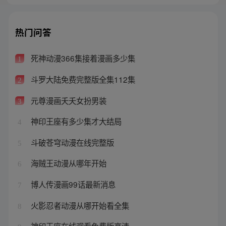
热门问答
死神动漫366集接着漫画多少集
1
斗罗大陆免费完整版全集112集
2
元尊漫画夭夭女扮男装
3
神印王座有多少集才大结局
4
斗破苍穹动漫在线完整版
5
海贼王动漫从哪年开始
6
博人传漫画99话最新消息
7
火影忍者动漫从哪开始看全集
8