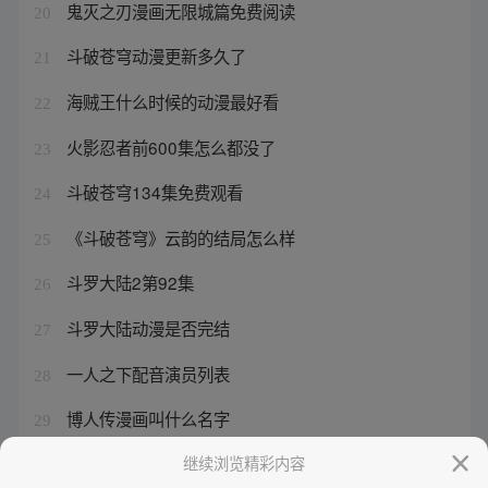
鬼灭之刃漫画无限城篇免费阅读
20
斗破苍穹动漫更新多久了
21
海贼王什么时候的动漫最好看
22
火影忍者前600集怎么都没了
23
斗破苍穹134集免费观看
24
《斗破苍穹》云韵的结局怎么样
25
斗罗大陆2第92集
26
斗罗大陆动漫是否完结
27
一人之下配音演员列表
28
博人传漫画叫什么名字
29
斗罗大陆有弹窗广告入口
继续浏览精彩内容
30