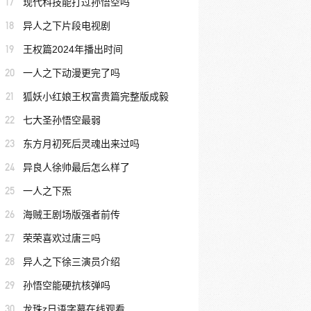
17
现代科技能打过孙悟空吗
18
异人之下片段电视剧
19
王权篇2024年播出时间
20
一人之下动漫更完了吗
21
狐妖小红娘王权富贵篇完整版成毅
22
七大圣孙悟空最弱
23
东方月初死后灵魂出来过吗
24
异良人徐帅最后怎么样了
25
一人之下炁
26
海贼王剧场版强者前传
27
荣荣喜欢过唐三吗
28
异人之下徐三演员介绍
29
孙悟空能硬抗核弹吗
30
龙珠z日语字幕在线观看