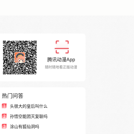
腾讯动漫App
随时随地看正版动漫
热门问答
1
头很大的皇后叫什么
2
孙悟空能团灭复联吗
3
涂山有狐仙洞吗