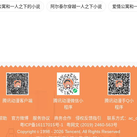
公寓和一人之下的小说
阿尔泰尔穿越一人之下小说
爱情公寓和
腾讯动漫客户端
腾讯动漫微信小
腾讯动漫手Q小
程序
程序
帮助
官方微博
服务协议
商务合作
侵权反馈指引
联系方式：
ac_
粤ICP备16117015号-1
粤网文 (2019) 2460-563号
Copyright
1998 - 2026 Tencent. All Rights Reserved
©