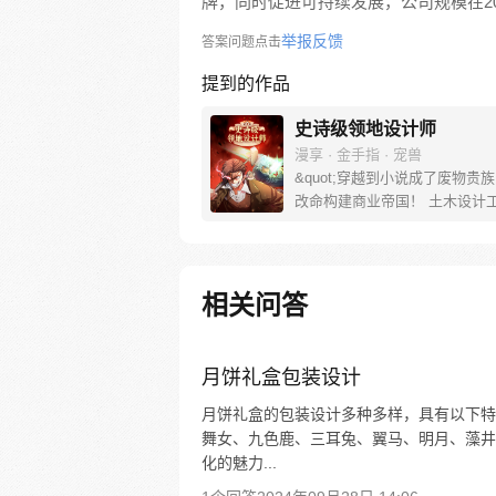
牌，同时促进可持续发展，公司规模在20 
举报反馈
答案问题点击
提到的作品
史诗级领地设计师
漫享 · 金手指 · 宠兽
&quot;穿越到小说成了废物贵族
改命构建商业帝国！ 土木设计
业的金修豪意外穿越到小说里，
了一个在初期就会死掉的废物贵
经看到小说结局的修豪知道自家
快玩儿完了！那得赶紧救活它啊
相关问答
计，建设，出售啊！&quot;
月饼礼盒包装设计
月饼礼盒的包装设计多种多样，具有以下特
舞女、九色鹿、三耳兔、翼马、明月、藻井
化的魅力...