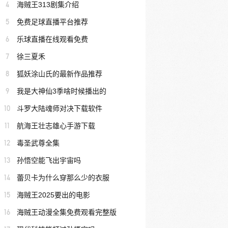
4
海贼王313剧集介绍
5
免费足球直播平台推荐
6
乐球直播在线观看免费
7
徐三夏禾
8
狐妖涂山氏的最新作品推荐
9
我是大神仙3季啥时候播出的
10
斗罗大陆魂师对决下载软件
11
航海王壮志雄心手游下载
12
毒圣武尊全集
13
孙悟空能飞出宇宙吗
14
蕾贝卡为什么穿那么少的衣服
15
海贼王2025要出的电影
16
海贼王动漫全集免费观看完整版