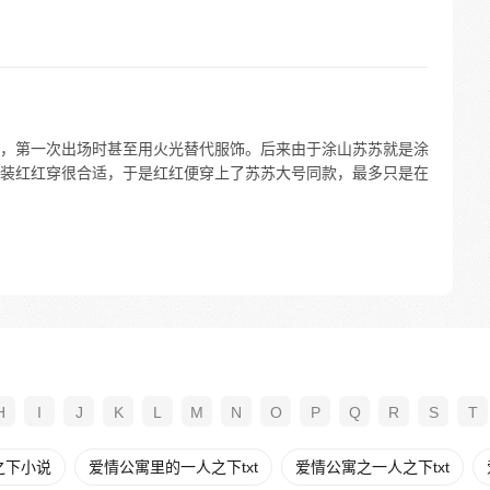
，第一次出场时甚至用火光替代服饰。后来由于涂山苏苏就是涂
装红红穿很合适，于是红红便穿上了苏苏大号同款，最多只是在
H
I
J
K
L
M
N
O
P
Q
R
S
T
之下小说
爱情公寓里的一人之下txt
爱情公寓之一人之下txt