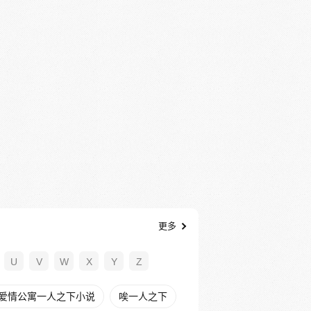
更多
U
V
W
X
Y
Z
爱情公寓一人之下小说
唉一人之下