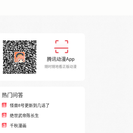
腾讯动漫App
随时随地看正版动漫
热门问答
1
怪兽8号更新到几话了
2
绝世武帝陈长生
3
千秋漫画