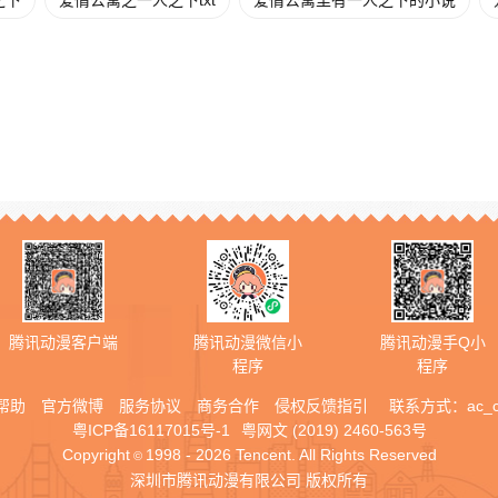
之下
爱情公寓之一人之下txt
爱情公寓里有一人之下的小说
腾讯动漫客户端
腾讯动漫微信小
腾讯动漫手Q小
程序
程序
帮助
官方微博
服务协议
商务合作
侵权反馈指引
联系方式：
ac_
粤ICP备16117015号-1
粤网文 (2019) 2460-563号
Copyright
1998 - 2026 Tencent. All Rights Reserved
©
深圳市腾讯动漫有限公司 版权所有