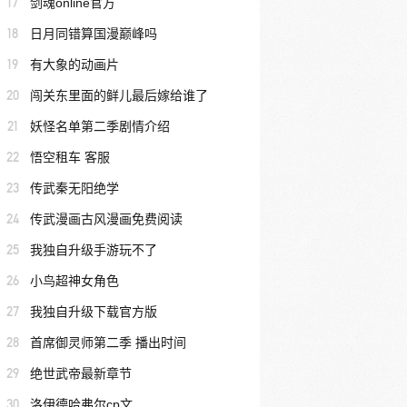
17
剑魂online官方
18
日月同错算国漫巅峰吗
19
有大象的动画片
20
闯关东里面的鲜儿最后嫁给谁了
21
妖怪名单第二季剧情介绍
22
悟空租车 客服
23
传武秦无阳绝学
24
传武漫画古风漫画免费阅读
25
我独自升级手游玩不了
26
小鸟超神女角色
27
我独自升级下载官方版
28
首席御灵师第二季 播出时间
29
绝世武帝最新章节
30
洛伊德哈弗尔cp文