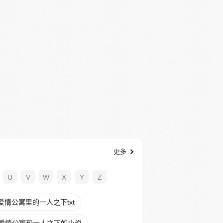
更多
U
V
W
X
Y
Z
爱情公寓里的一人之下txt