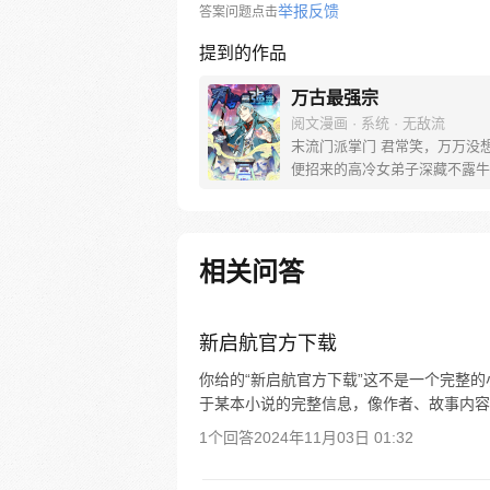
举报反馈
答案问题点击
提到的作品
万古最强宗
阅文漫画 · 系统 · 无敌流
末流门派掌门 君常笑，万万没想
便招来的高冷女弟子深藏不露牛
轰， 路上闭眼救救的男弟子竟
才， 踢个球把重生后的武帝踢
生 看着废物的小弟是个陨落的天
宗门，全是妖孽啊…… 上苍要
相关问答
派逆天，挡不住啊
新启航官方下载
你给的“新启航官方下载”这不是一个完整
于某本小说的完整信息，像作者、故事内容
1个回答
2024年11月03日 01:32