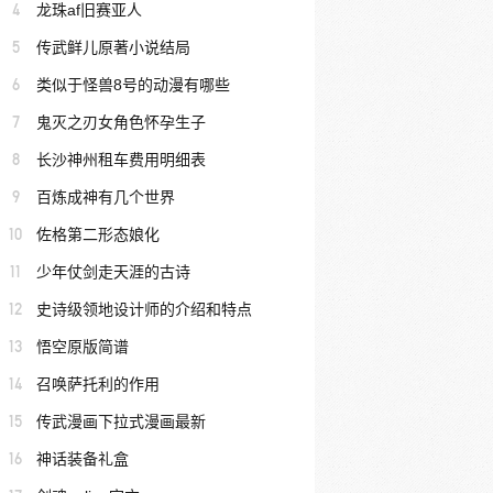
4
龙珠af旧赛亚人
5
传武鲜儿原著小说结局
6
类似于怪兽8号的动漫有哪些
7
鬼灭之刃女角色怀孕生子
8
长沙神州租车费用明细表
9
百炼成神有几个世界
10
佐格第二形态娘化
11
少年仗剑走天涯的古诗
12
史诗级领地设计师的介绍和特点
13
悟空原版简谱
14
召唤萨托利的作用
15
传武漫画下拉式漫画最新
16
神话装备礼盒