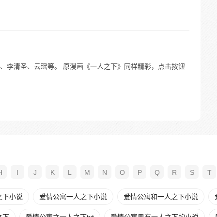
、李清圣、云瑶等。 原漫画《一人之下》同样精彩，点击按钮
H
I
J
K
L
M
N
O
P
Q
R
S
T
之下小说
爱情公寓一人之下小说
爱情公寓和一人之下小说