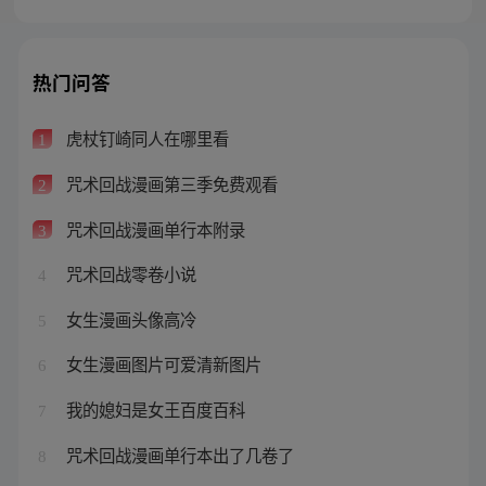
热门问答
虎杖钉崎同人在哪里看
1
咒术回战漫画第三季免费观看
2
咒术回战漫画单行本附录
3
咒术回战零卷小说
4
女生漫画头像高冷
5
女生漫画图片可爱清新图片
6
我的媳妇是女王百度百科
7
咒术回战漫画单行本出了几卷了
8