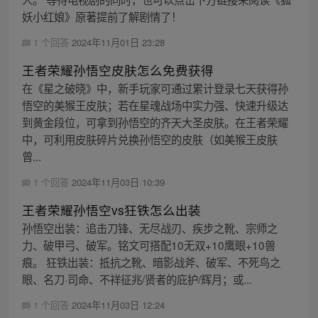
妖小红娘》原著提前了解剧情了！
1 个回答
2024年11月01日 23:28
王者荣耀孙悟空皮肤怎么免费获得
在《星之破晓》中，新手玩家可通过累计登录七天获得孙
悟空的美猴王皮肤；若在星魂战场中实力强、快速升级达
到黄金段位，可拿到孙悟空的齐天大圣皮肤。在王者荣耀
中，可利用皮肤碎片兑换孙悟空的皮肤（如美猴王皮肤
曾...
1 个回答
2024年11月03日 10:39
王者荣耀孙悟空vs狂铁怎么出装
孙悟空出装：追击刀锋、无尽战刃、疾步之靴、宗师之
力、破甲弓、破军。铭文可搭配10无双+10鹰眼+10兽
痕。 狂铁出装：抵抗之靴、暗影战斧、破军、不死鸟之
眼、名刀·司命、不祥征兆/贤者的庇护/辉月；或...
1 个回答
2024年11月03日 12:24