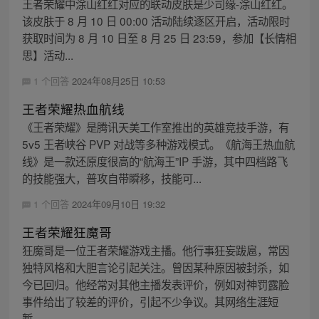
王者荣耀中涂山红红对应的联动皮肤是少司缘-涂山红红。
该皮肤于 8 月 10 日 00:00 活动陆续逐区开启，活动限时
获取时间为 8 月 10 日至 8 月 25 日 23:59，参加【长情相
思】活动...
1 个回答
2024年08月25日 10:53
王者荣耀热血航线
《王者荣耀》是腾讯天美工作室推出的英雄竞技手游，有
5v5 王者峡谷 PVP 对战等多种游戏模式。《航海王热血航
线》是一款还原度很高的“航海王”IP 手游，其中四档路飞
的技能强大，普攻自带瞬移，技能可...
1 个回答
2024年09月10日 19:32
王者荣耀狂魔哥
狂魔哥是一位王者荣耀游戏主播。他行事狂妄跋扈，常因
独特风格和大胆言论引起关注。曾因某种原因被封杀，如
今已回归。他经常对其他主播发表评价，例如对神罚露脸
事件给出了较差的评价，引起不少争议。其网络生涯短
暂...