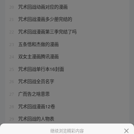
咒术回战动画对应的漫画
20
咒术回战漫画多少册完结的
21
咒术回战漫画第三季完结了吗
22
五条悟和杰做的漫画
23
双女主漫画腾讯漫画
24
咒术回战单行本16封面
25
咒术回战全员名字
26
广而告之啥意思
27
咒术回战漫画12卷
28
咒术回战的人物表
29
咒术回战漫画篇章
继续浏览精彩内容
30