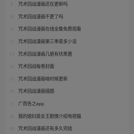
咒术回战漫画还在更新吗
9
咒术回战漫画不更了吗
10
咒术回战漫画在线全集免费观看
11
咒术回战漫画第三季是多少话
12
咒术回战漫画几册有伏黑惠
13
咒术回战每卷封面
14
咒术回战漫画啥时候更新
15
咒术回战漫画插图
16
广而告之app
17
我的媳妇是女王剧情介绍电视猫
18
咒术回战漫画还有多久完结
19