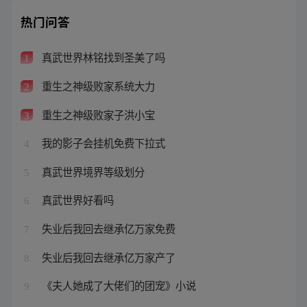
热门问答
真武世界林铭找到圣美了吗
1
重生之神级败家系统大力
2
重生之神级败家子洪小宝
3
我的影子会挂机免费下拉式
4
真武世界境界等级划分
5
真武世界好看吗
6
失业后我回去继承亿万家免费
7
失业后我回去继承亿万家产了
8
《夫人她成了大佬们的团宠》小说
9