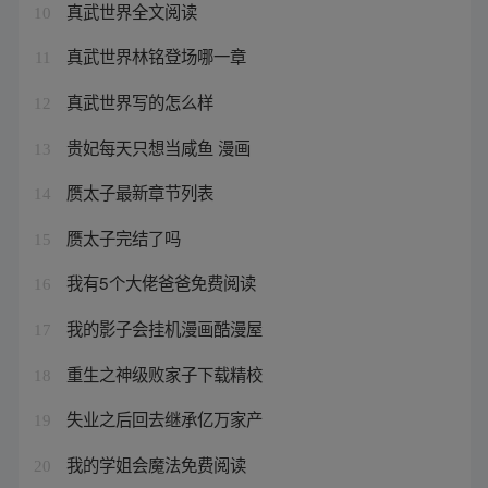
真武世界全文阅读
10
真武世界林铭登场哪一章
11
真武世界写的怎么样
12
贵妃每天只想当咸鱼 漫画
13
赝太子最新章节列表
14
赝太子完结了吗
15
我有5个大佬爸爸免费阅读
16
我的影子会挂机漫画酷漫屋
17
重生之神级败家子下载精校
18
失业之后回去继承亿万家产
19
我的学姐会魔法免费阅读
20