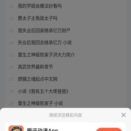
我的学姐会魔法好看吗
21
赝太子主角是太子吗
22
我失业后回家继承亿万财产
23
失业后我回去继承亿万 小说
24
重生之神级败家子洪大力简介
25
真武世界最新章节
26
燃钢之魂起点中文网
27
小说《我有五个大佬爸爸》
28
重生之神级败家子 小说
29
《我的学姐会魔法》
继续浏览精彩内容
30
腾讯动漫App