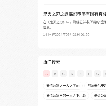
鬼灭之刃之蝴蝶忍堕落有图有真
在《鬼灭之刃》中，蝴蝶忍并非所谓的“堕落
信息。
1个回答
2024年09月21日 01:20
热门搜索
A
B
C
D
E
F
G
爱情公寓之一人之下txt
阿尔泰尔穿
爱情公寓里的一人之下小说
爱情公