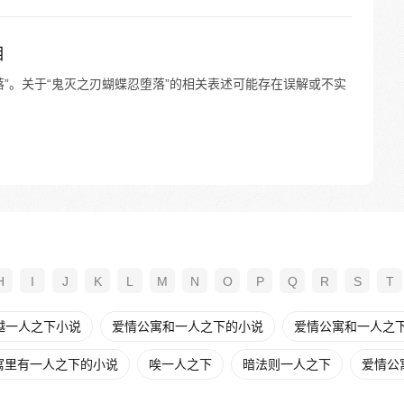
相
”。关于“鬼灭之刃蝴蝶忍堕落”的相关表述可能存在误解或不实
H
I
J
K
L
M
N
O
P
Q
R
S
T
越一人之下小说
爱情公寓和一人之下的小说
爱情公寓和一人之
寓里有一人之下的小说
唉一人之下
暗法则一人之下
爱情公