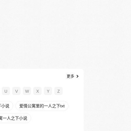
更多
U
V
W
X
Y
Z
下小说
爱情公寓里的一人之下txt
寓一人之下小说