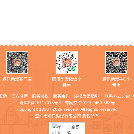
腾讯动漫客户端
腾讯动漫微信小
腾讯动漫手Q小
程序
程序
帮助
官方微博
服务协议
商务合作
侵权反馈指引
联系方式：
ac_
粤ICP备16117015号-1
粤网文 (2019) 2460-563号
Copyright
1998 - 2026 Tencent. All Rights Reserved
©
深圳市腾讯动漫有限公司 版权所有
工商网
监