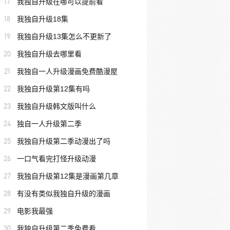
17
我独自升级在哪可以提前看
18
我独自升级18集
19
我独自升级13集怎么不更新了
20
我独自升级去哪里看
21
我独自一人升级漫画免费酷漫屋
22
我独自升级第12集有吗
23
我独自升级韩文版叫什么
24
独自一人升级第二季
25
我独自升级第二季动漫出了吗
26
一口气看完打怪升级动漫
27
我独自升级第12集是漫画第几章
28
有没有类似我独自升级的漫画
29
电影我最强
30
我独自升级第二季免费看