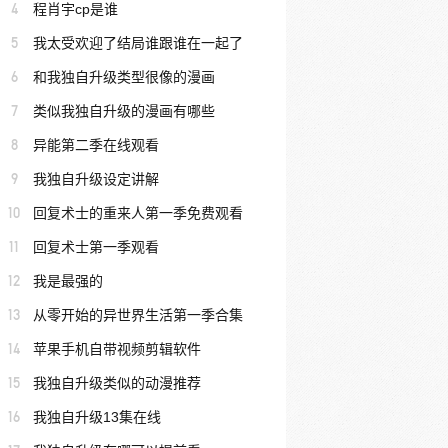
4
程肖宇cp是谁
5
我太受欢迎了结局谁跟谁在一起了
6
和我独自升级类型很像的漫画
7
类似我独自升级的漫画有哪些
8
异能第二季在线观看
9
我独自升级设定讲解
10
回复术士的重来人第一季免费观看
11
回复术士第一季观看
12
我是最强的
13
从零开始的异世界生活第一季合集
14
苹果手机自带视频剪辑软件
15
我独自升级类似的动漫推荐
16
我独自升级13集在线