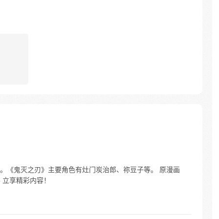
。《鬼灭之刃》主要角色有灶门炭治郎、祢豆子等。 原漫画
p 立享精彩内容！