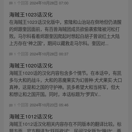
1 个回答
2024年10月28日 07:00
海贼王1023话汉化
在海贼王1023话汉化版中，索隆和山治站在倒地但仍清醒
的烬跟奎因面前，有百兽海贼团成员欲偷袭索隆被河松打
败。马尔科看着烬跟奎因爬起时想起白胡子曾说红土大陆
上方存在“神之国”，期间以藏救走马尔科。奎因对...
1 个回答
2024年10月28日 00:37
海贼王1020话汉化
海贼王1020话的汉化内容包含多个情节。在本话中，有凯
多与大和的战斗，大和的恶魔果实为幻兽种·犬犬果实·大口
真神，这是和之国的守护神。凯多希望大和当将军，但大
和想让和之国开国。同时，本话标题为“罗宾V...
1 个回答
2024年10月23日 05:46
海贼王1012话汉化
海贼王1012话汉化相关内容存在不同版本的翻译比较。标
题方面，官方翻译为“跃跃欲试”，民间汉化版为“躁动”，两