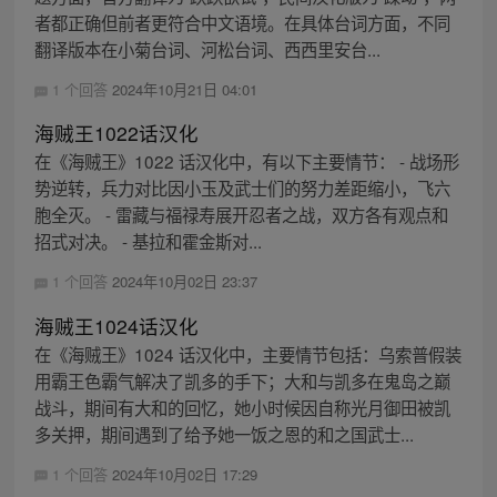
者都正确但前者更符合中文语境。在具体台词方面，不同
翻译版本在小菊台词、河松台词、西西里安台...
1 个回答
2024年10月21日 04:01
海贼王1022话汉化
在《海贼王》1022 话汉化中，有以下主要情节： - 战场形
势逆转，兵力对比因小玉及武士们的努力差距缩小，飞六
胞全灭。 - 雷藏与福禄寿展开忍者之战，双方各有观点和
招式对决。 - 基拉和霍金斯对...
1 个回答
2024年10月02日 23:37
海贼王1024话汉化
在《海贼王》1024 话汉化中，主要情节包括：乌索普假装
用霸王色霸气解决了凯多的手下；大和与凯多在鬼岛之巅
战斗，期间有大和的回忆，她小时候因自称光月御田被凯
多关押，期间遇到了给予她一饭之恩的和之国武士...
1 个回答
2024年10月02日 17:29