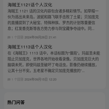
海贼王1121话个人汉化
海贼王 1121 话的汉化内容包含诸多精彩情节。如草帽一
伙为逃出未来岛，波妮和路飞联手击败了土星；贝加庞克
的直播提到了大秘宝、特殊种族、罗杰的计划等重要信
息；红发香克斯等各方势力参与到宝藏争夺战中。同...
1 个回答
2024年09月26日 21:41
海贼王1113话个人汉化
在《海贼王》1113 话中，本话标题为“僵局”。玛兹圣未能
阻止贝加庞克，世界各地开始收看录像。贝加庞克巨大的
脑袋未死，即使玛兹圣破坏了电话虫，影像仍继续播放，
让其十分不安。五老星不确定贝加庞克播放的“...
1 个回答
2024年09月15日 12:20
热门问答