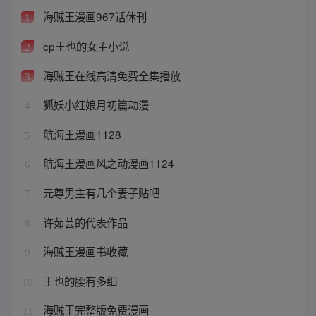
海贼王漫画967话休刊
1
cp王也的女主小说
2
海贼王在线高清免费全集播放
3
狐妖小红娘月初篇动漫
4
航海王漫画1128
5
航海王漫画风之动漫画1124
6
元尊男主有几个妻子贴吧
7
许茹芸的代表作品
8
海贼王漫画书收藏
9
王也的腰有多细
10
海贼王完整版免费漫画
11