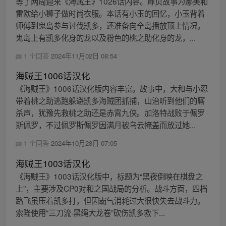
等了两周迎来《海贼王》1026话内容。扉页故事为娜美和
雷欧给小狮子做时尚衣服。本话有小玉的回忆，小玉背着
师傅到鬼岛参与讨伐凯多，还准备向全岛播放顶上情况。
鬼岛上有凯多化身的龙以及粉色的桃之助化身的龙，...
1 个回答
2024年11月02日 08:54
海贼王1006话汉化
《海贼王》1006话汉化版内容丰富。故事中，大和与小忍
带着桃之助逃跑躲避凯多海贼团抓捕，山治听到他们的厮
杀声，犹豫先救桃之助还是赤霄九侠。加洛特战败于佩罗
斯佩罗，不过佩罗斯佩罗因满月被乌云掩盖而放过她...
1 个回答
2024年10月28日 07:05
海贼王1003话汉化
《海贼王》1003话汉化版中，标题为“黑夜倒映在棋盘之
上”，主要涉及CP0对和之国战局的分析。战斗方面，四档
路飞虽压着凯多打，但因霸气消耗过大很快失去战斗力。
索隆使用“三刀流·黑绳大龙卷”砍伤凯多救下...