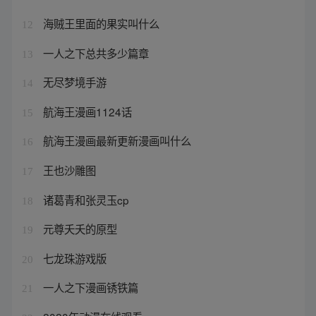
海贼王里面的果实叫什么
12
一人之下总共多少篇章
13
无尽梦境手游
14
航海王漫画1124话
15
航海王漫画最新更新漫画叫什么
16
王也沙雕图
17
诸葛青和张灵玉cp
18
元尊夭夭的原型
19
七龙珠游戏版
20
一人之下漫画锈铁篇
21