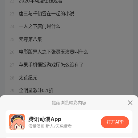
2020年动漫在线观看
22
唐三与千仞雪在一起的小说
23
一人之下唐门是什么
24
元尊第八集
25
电影版异人之下张灵玉演员叫什么
26
苹果手机悟饭游戏厅怎么没有了
27
太荒纪元
28
全明星激斗0.1折
29
剑与远征100连抽兑换码
继续浏览精彩内容
30
腾讯动漫App
打开APP
海量漫画 新人7天免费看
腾讯漫画
起点读书
QQ阅读