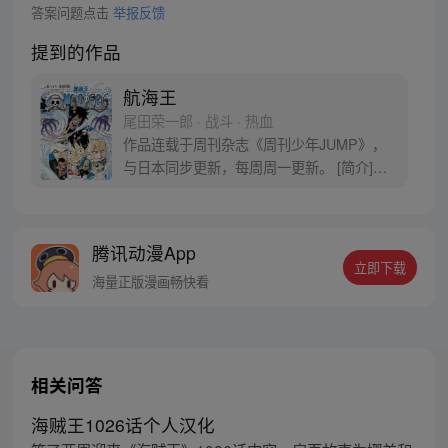
答案问题点击
举报反馈
提到的作品
航海王
尾田荣一郎 · 战斗 · 热血
作品连载于周刊杂志《周刊少年JUMP》，
与日本同步更新，每周周一更新。 [简介]有
一个梦想成为海盗的少年叫路飞，他因误
食“恶魔果实”而成为了橡皮人，在获得超人
能力的同时付出了一辈子无法游泳的代价。
腾讯动漫App
十年后，路飞为实现与因救他而断臂的杰克
立即下载
斯的约定而出海，开始了以成为海盗王为目
海量正版漫画畅快看
标的伟大的冒险旅程！
相关问答
海贼王1026话个人汉化