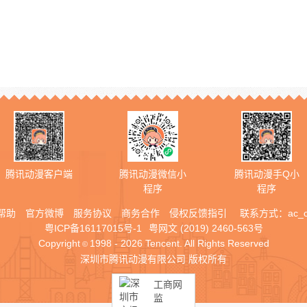
腾讯动漫客户端
腾讯动漫微信小
腾讯动漫手Q小
程序
程序
帮助
官方微博
服务协议
商务合作
侵权反馈指引
联系方式：
ac_
粤ICP备16117015号-1
粤网文 (2019) 2460-563号
Copyright
1998 - 2026 Tencent. All Rights Reserved
©
深圳市腾讯动漫有限公司 版权所有
工商网
监