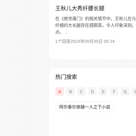
王秋儿大秀纤腰长腿
在《绝世唐门》的相关情节中，王秋儿在与
纤细的大长腿存在感颇高，令人印象深刻。
点。 ...
1个回答
2024年09月30日 00:24
热门搜索
A
B
C
D
E
F
G
阿尔泰尔穿越一人之下小说