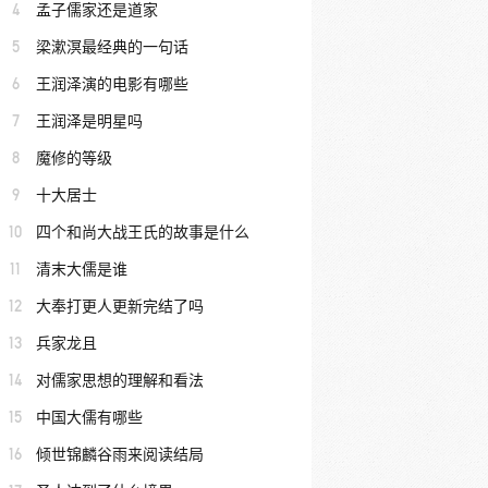
4
孟子儒家还是道家
5
梁漱溟最经典的一句话
6
王润泽演的电影有哪些
7
王润泽是明星吗
8
魔修的等级
9
十大居士
10
四个和尚大战王氏的故事是什么
11
清末大儒是谁
12
大奉打更人更新完结了吗
13
兵家龙且
14
对儒家思想的理解和看法
15
中国大儒有哪些
16
倾世锦麟谷雨来阅读结局