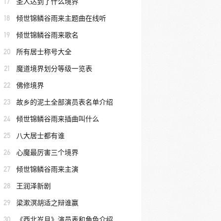
17
圣人达到了什么境界
18
倾世锦鳞谷雨来主题曲在线听
19
倾世锦鳞谷雨来歌名
20
所有居士称号大全
21
魔道境界划分等级一览表
22
佛修境界
23
故乡的泥土全部演员表名单介绍
24
倾世锦鳞谷雨来插曲叫什么
25
八大居士都有谁
26
心魔最厉害三个境界
27
倾世锦鳞谷雨来主演
28
王润泽新剧
29
梁漱溟胡适之辩谁赢
30
《西北岁月》演员表和角色介绍