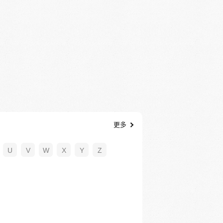
更多
U
V
W
X
Y
Z