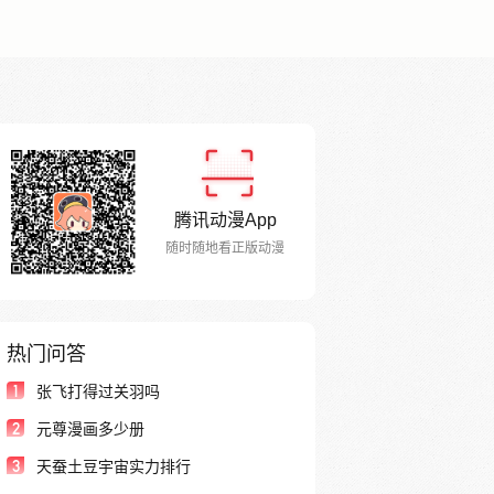
腾讯动漫App
随时随地看正版动漫
热门问答
1
张飞打得过关羽吗
2
元尊漫画多少册
3
天蚕土豆宇宙实力排行