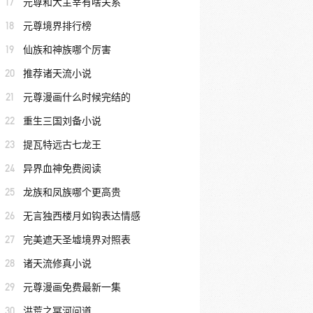
17
元尊和大主宰有啥关系
18
元尊境界排行榜
19
仙族和神族哪个厉害
20
推荐诸天流小说
21
元尊漫画什么时候完结的
22
重生三国刘备小说
23
提瓦特远古七龙王
24
异界血神免费阅读
25
龙族和凤族哪个更高贵
26
无言独西楼月如钩表达情感
27
完美遮天圣墟境界对照表
28
诸天流修真小说
29
元尊漫画免费最新一集
30
洪荒之冥河问道