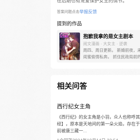
在后期也有宠爱保护女主的情节。
举报反馈
答案问题点击
提到的作品
抱歉我拿的是女主剧本
阅文漫画 · 大女主 · 逆袭
周四、周日更新。 新婚前夜，
闺蜜偷情私奔。 抓住民政局前
“墨总，你新娘未到，我新郎落
如……我们拼个婚？” 婚前：“
床，我和你之间，也不会有什么！
后：“不试试看，怎么知道？” 
相关问答
茶、黑粉、对家来一个她撕一个
昔日第一名模如何重回巅峰！
西行纪女主角
《西行纪》的女主角是小羽，众人也称呼其
经】，原本是天地间的第一朵火焰，存在于
前被唐三藏一...