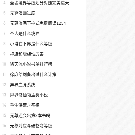
4
圣墟境界等级划分对照完美遮天
5
元尊漫画进度
6
元尊漫画下拉式免费阅读1234
7
圣人是什么境界
8
小塔在下界是什么等级
9
神族和魔族谁厉害
10
诸天流小说书单排行榜
11
徐庶给刘备出过什么计策
12
异界血脉系统
13
异界修仙领主类小说
14
重生洪荒之蚕祖
15
元尊还会出第2本书吗
16
元尊对应斗破苍穹等级