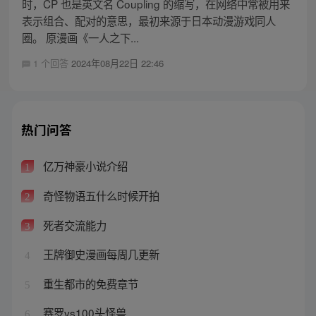
时，CP 也是英文名 Coupling 的缩写，在网络中常被用来
表示组合、配对的意思，最初来源于日本动漫游戏同人
圈。 原漫画《一人之下...
1 个回答
2024年08月22日 22:46
热门问答
亿万神豪小说介绍
1
奇怪物语五什么时候开拍
2
死者交流能力
3
王牌御史漫画每周几更新
4
重生都市的免费章节
5
赛罗vs100头怪兽
6