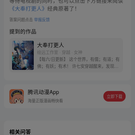
等待电视剧的同时，也可以点击下方链接来阅读
《大奉打更人》
经典原著了！
答案问题点击
举报反馈
提到的作品
大奉打更人
绘远工作室 · 穿越 · 女神
【每六/日更新】 这个世界，有儒；有道；有
佛；有妖；有术！ 许七安穿越醒来，发现自
己身处囹圄，三日后就要流放边陲？！ 他起
初的梦想只是自保，顺便在这个世界里当个
富翁悠闲度日，结果…… 改编自阅文集团作
腾讯动漫App
者卖报小郎君同名小说 QQ群号：
立即下载
799493374
海量正版漫画畅快看
相关问答