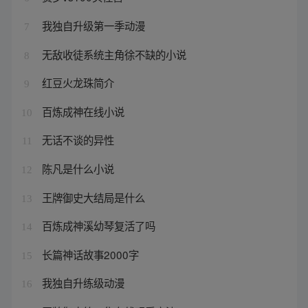
我独自升级第一季动漫
7
无敌收徒系统主角徐不缺的小说
8
红豆火龙珠简介
9
百炼成神在线小说
10
无话不谈的异性
11
陈凡是什么小说
12
王牌御史大结局是什么
13
百炼成神溪幼琴复活了吗
14
长篇神话故事2000字
15
我独自升练级动漫
16