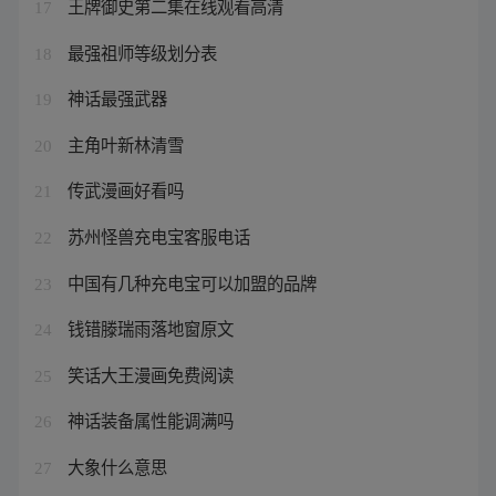
王牌御史第二集在线观看高清
17
最强祖师等级划分表
18
神话最强武器
19
主角叶新林清雪
20
传武漫画好看吗
21
苏州怪兽充电宝客服电话
22
中国有几种充电宝可以加盟的品牌
23
钱错滕瑞雨落地窗原文
24
笑话大王漫画免费阅读
25
神话装备属性能调满吗
26
大象什么意思
27