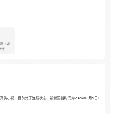
堪比妖
世转生为
弄的，
魔为伍。
云心的
君见了他
 李云心
类小说，目前处于连载状态，最新更新时间为2024年5月9日1