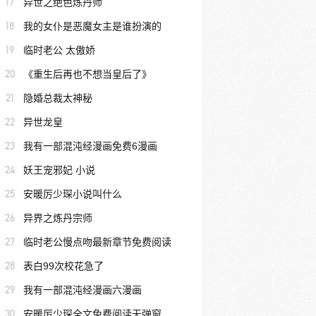
17
异世之绝色炼丹师
18
我的女仆是恶魔女主是谁扮演的
19
临时老公 太傲娇
20
《重生后再也不想当皇后了》
21
隐婚总裁太神秘
22
异世龙皇
23
我有一部混沌经漫画免费6漫画
24
妖王宠邪妃 小说
25
安暖厉少琛小说叫什么
26
异界之炼丹宗师
27
临时老公慢点吻最新章节免费阅读
28
表白99次校花急了
29
我有一部混沌经漫画六漫画
30
安暖厉少琛全文免费阅读无弹窗