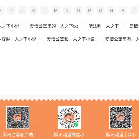
H
I
J
K
L
M
N
O
P
Q
R
S
T
人之下小说
爱情公寓里的一人之下txt
暗法则一人之下
爱情
尔穿越一人之下小说
爱情公寓和一人之下小说
爱情公寓里有一
腾讯动漫客户端
腾讯动漫微信小
腾讯动漫手Q小