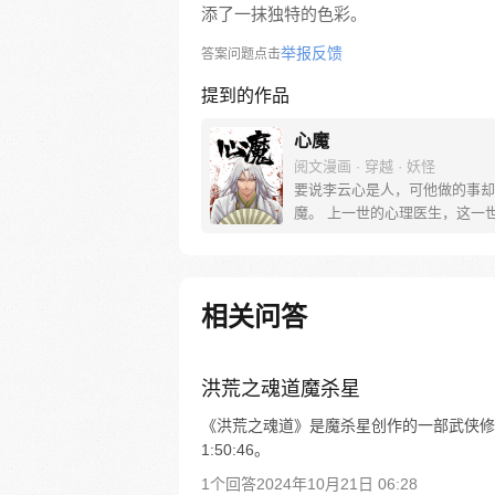
添了一抹独特的色彩。
举报反馈
答案问题点击
提到的作品
心魔
阅文漫画 · 穿越 · 妖怪
要说李云心是人，可他做的事却
魔。 上一世的心理医生，这一
会操弄术法的画师，可他最会操
还是人心。 被道统追杀，与妖
无论是人是妖，最终都会沦为李
棋子。 就连拿人魂魄的黑白阎
相关问答
也要问一句：食人心魔何处来？
食人，也食人心。
洪荒之魂道魔杀星
《洪荒之魂道》是魔杀星创作的一部武侠修真
1:50:46。
1个回答
2024年10月21日 06:28