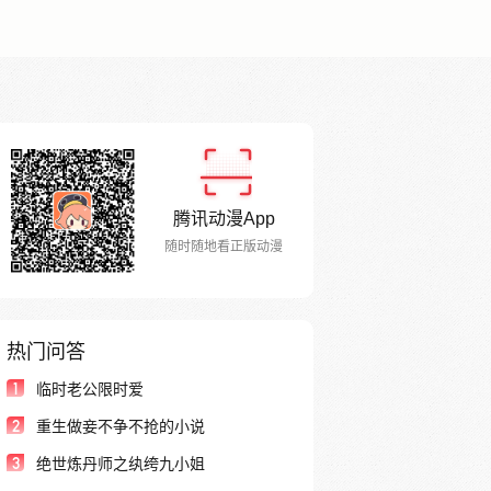
腾讯动漫App
随时随地看正版动漫
热门问答
1
临时老公限时爱
2
重生做妾不争不抢的小说
3
绝世炼丹师之纨绔九小姐