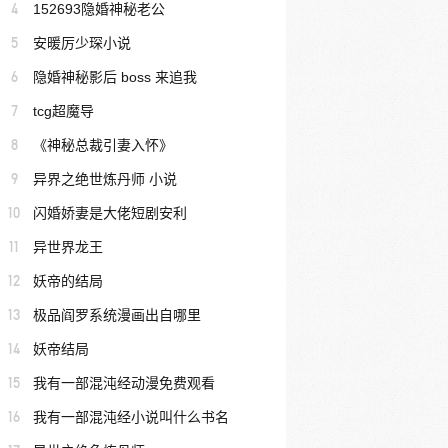
4
152693隐婚神秘老公
5
安暖厉少琛小说
6
隐婚神秘影后 boss 来追我
7
tcg超魔导
8
《神秘总裁引妻入怀》
9
异界之绝世炼丹师 小说
10
闪婚娇妻是大佬短剧安利
11
异世界龙王
12
妖帝的结局
13
极品阎罗系统漫画出自哪里
14
妖帝结局
15
我有一部混沌经动漫免费观看
16
我有一部混沌经小说叫什么书名