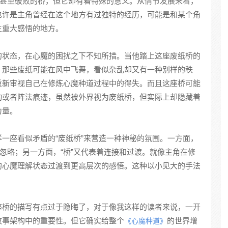
通甚至破败的桥，但它却有着特殊的意义。从情节发展来看，
也许是主角曾经在这个地方有过独特的经历，可能是和某个角
生重大感悟的地方。
的状态，在心魔的困扰之下不知所措。当他踏上这座废纸桥的
，那些废纸可能在风中飞舞，看似杂乱却又有一种别样的秩
重新审视自己在修炼心魔种道过程中的得失。而且这座桥可能
动或者阵法痕迹，虽然被外界视为废纸桥，但实际上却隐藏着
力量。
一座看似矛盾的“废纸桥”来营造一种神秘的氛围。一方面，
人忽略；另一方面，“桥”又代表着连接和过渡。就像主角在修
的心魔理解状态过渡到更高层次的感悟。这种以小见大的手法
座桥的描写有点过于隐晦了，对于像我这样的读者来说，一开
故事架构中的重要性。但它确实给整个
的世界增
《心魔种道》