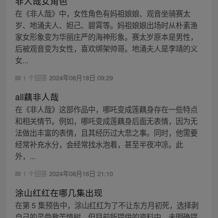
非人哉女角色
在《非人哉》中，女性角色有妈祖娘娘、观音坐骑赛太
岁、地涌夫人、妲己、碧霄等。妈祖娘娘出场时从朴素渔
家女形象变为华丽庄严的海神形象。赛太岁原本是男性，
后被观音变为女性，喜欢绑架帅哥。地涌夫人是李靖的义
女...
1 个回答
2024年08月18日 09:29
all藕非人哉
在《非人哉》这部作品中，哪吒变成莲藕身存在一些特点
和相关情节。例如，哪吒变成莲藕身后面无表情，因为无
法做出丰富的表情，且其经历过大悲之事。同时，他需要
经常补充水分，会经常找水泡着，甚至半夜冲凉。此
外，...
1 个回答
2024年08月16日 21:10
涂山红红在哪几集出现
在第 5 集预告中，涂山红红为了不让东方月初死，选择剥
自己的灵骨救苦情树。但目前所提供的资料中，未明确提