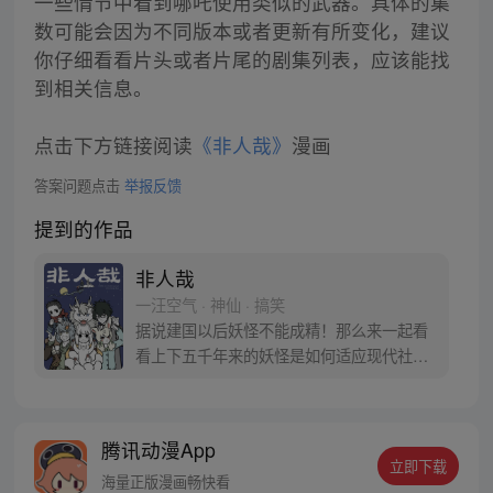
一些情节中看到哪吒使用类似的武器。具体的集
数可能会因为不同版本或者更新有所变化，建议
你仔细看看片头或者片尾的剧集列表，应该能找
到相关信息。
点击下方链接阅读
《非人哉》
漫画
答案问题点击
举报反馈
提到的作品
非人哉
一汪空气 · 神仙 · 搞笑
据说建国以后妖怪不能成精！那么来一起看
看上下五千年来的妖怪是如何适应现代社会
的吧！脑洞大开的精彩剧情，不正常的日常
生活，一集一个吐槽故事，另类山海经演
绎。超人气欢脱条漫可不是说假的哦！【授
腾讯动漫App
权】
立即下载
海量正版漫画畅快看