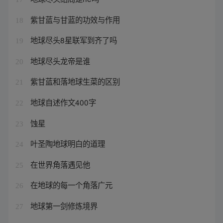
紫甘蓝与甘蓝的功效与作用
18
地球尽头8星联军到齐了吗
19
地球尽头龙帝是谁
20
紫甘蓝和落地球生菜的区别
21
地球自述作文400字
22
蚀星
23
叶圣陶地球明白的道理
24
在世界角落遇见他
25
在地球的每一个角落广元
26
地球第一剑修炼境界
27