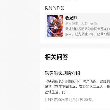
提到的作品
牧龙师
阅文漫画 · 古风 · 修仙
天才剑修祝明朗为救同伴苍龙白
废人，成为落魄少年，阴差阳错
与女武神黎云姿一夜相欢。而后
龙而来，熊熊龙炎将荒城池吞没
杀落魄祝明朗泄愤。祝明朗死里
化身为牧龙师，开启了自己的传
相关问答
路。
铁钩船长剧情介绍
《铁钩船长》剧情如下：时光飞逝，曾经的
温蒂（存在不同版本，有说是温蒂本人，也
福地生活，此...
1个回答
2024年11月04日 20:51