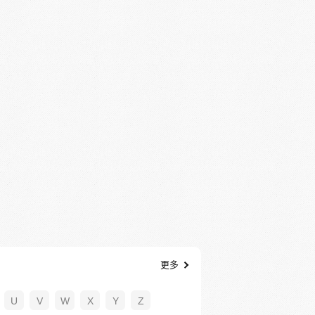
更多
U
V
W
X
Y
Z