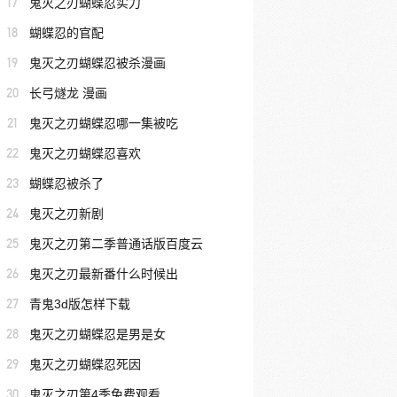
17
鬼灭之刃蝴蝶忍实力
18
蝴蝶忍的官配
19
鬼灭之刃蝴蝶忍被杀漫画
20
长弓燧龙 漫画
21
鬼灭之刃蝴蝶忍哪一集被吃
22
鬼灭之刃蝴蝶忍喜欢
23
蝴蝶忍被杀了
24
鬼灭之刃新剧
25
鬼灭之刃第二季普通话版百度云
26
鬼灭之刃最新番什么时候出
27
青鬼3d版怎样下载
28
鬼灭之刃蝴蝶忍是男是女
29
鬼灭之刃蝴蝶忍死因
30
鬼灭之刃第4季免费观看