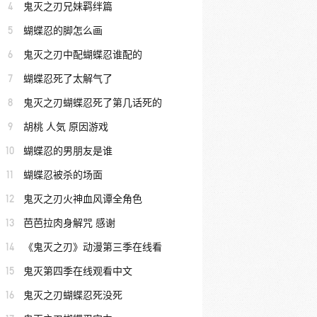
4
鬼灭之刃兄妹羁绊篇
5
蝴蝶忍的脚怎么画
6
鬼灭之刃中配蝴蝶忍谁配的
7
蝴蝶忍死了太解气了
8
鬼灭之刃蝴蝶忍死了第几话死的
9
胡桃 人気 原因游戏
10
蝴蝶忍的男朋友是谁
11
蝴蝶忍被杀的场面
12
鬼灭之刃火神血风谭全角色
13
芭芭拉肉身解咒 感谢
14
《鬼灭之刃》动漫第三季在线看
15
鬼灭第四季在线观看中文
16
鬼灭之刃蝴蝶忍死没死