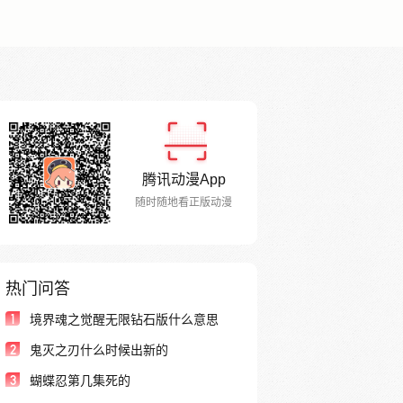
腾讯动漫App
随时随地看正版动漫
热门问答
1
境界魂之觉醒无限钻石版什么意思
2
鬼灭之刃什么时候出新的
3
蝴蝶忍第几集死的