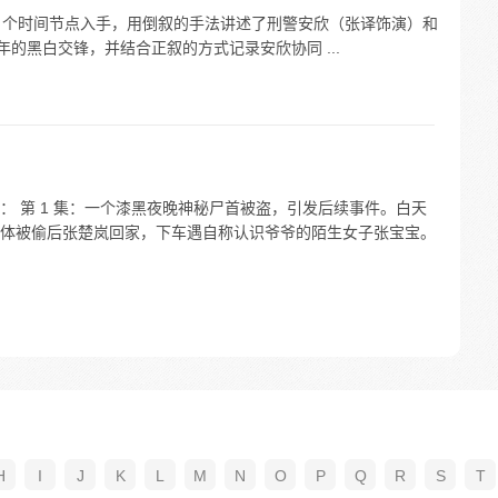
21 年 3 个时间节点入手，用倒叙的手法讲述了刑警安欣（张译饰演）和
年的黑白交锋，并结合正叙的方式记录安欣协同 ...
 第 1 集：一个漆黑夜晚神秘尸首被盗，引发后续事件。白天
体被偷后张楚岚回家，下车遇自称认识爷爷的陌生女子张宝宝。
H
I
J
K
L
M
N
O
P
Q
R
S
T