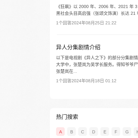
《狂飙》以 2000 年、2006 年、20
黑社会头目高启强（张颂文饰演）长达 21 
1个回答
2024年08月25日 21:22
异人分集剧情介绍
以下是电视剧《异人之下》的部分分集剧情：
大学中，张楚岚为吴学长服务。得知爷爷尸
张楚岚在...
1个回答
2024年08月18日 01:12
热门搜索
A
B
C
D
E
F
G