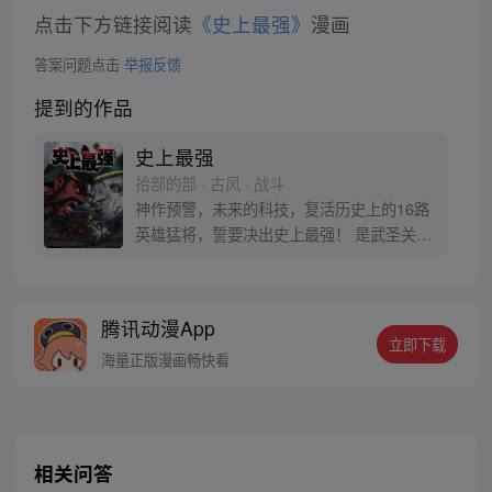
点击下方链接阅读
《史上最强》
漫画
答案问题点击
举报反馈
提到的作品
史上最强
拾部的部 · 古风 · 战斗
神作预警，未来的科技，复活历史上的16路
英雄猛将，誓要决出史上最强！ 是武圣关云
长、还是西楚霸王项羽，是一人之下的吕奉
先，还是满洲第一勇士鳌拜 两两对决，生死
格斗，最终获胜者，将会获得一个愿望！ 粉
腾讯动漫App
丝群：481670726
立即下载
海量正版漫画畅快看
相关问答