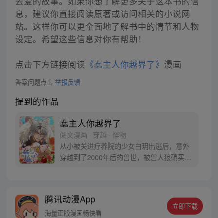
去爱的故事。如果你想了解更多关于这本书的信
息，建议你直接阅读原著或访问相关的小说网
站。这样你可以更全面地了解书中的情节和人物
设定。希望这些信息对你有帮助！
点击下方链接阅读
《蠢主人你越界了》
漫画
答案问题点击
举报反馈
提到的作品
蠢主人你越界了
阅文漫画 · 穿越 · 怪物
从小被关进疗养院的少女白玥出逃后，意外
穿越到了2000年后的兽世，被兽人狼硝买回
家……。“这是被当成兽人的宠物了吗？虽然
这个“蠢主人”高大强壮帅气，对我呵护备
至，还找了一个“猛熊保姆”一起照顾我，
腾讯动漫App
有“铲屎官”的日子好像也不错。但是，他怎
立即下载
么对身为宠物的我酱酱酿酿……不可以！蠢
海量正版漫画畅快看