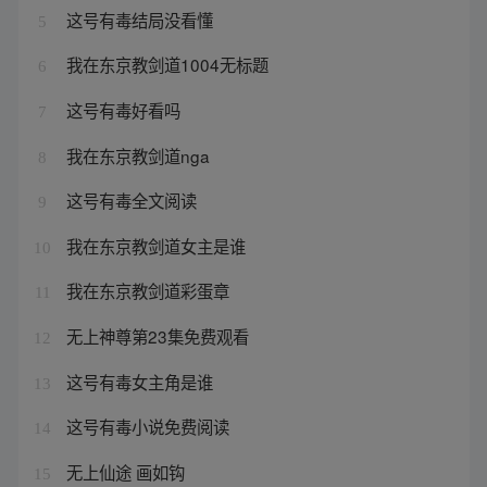
这号有毒结局没看懂
5
我在东京教剑道1004无标题
6
这号有毒好看吗
7
我在东京教剑道nga
8
这号有毒全文阅读
9
我在东京教剑道女主是谁
10
我在东京教剑道彩蛋章
11
无上神尊第23集免费观看
12
这号有毒女主角是谁
13
这号有毒小说免费阅读
14
无上仙途 画如钩
15