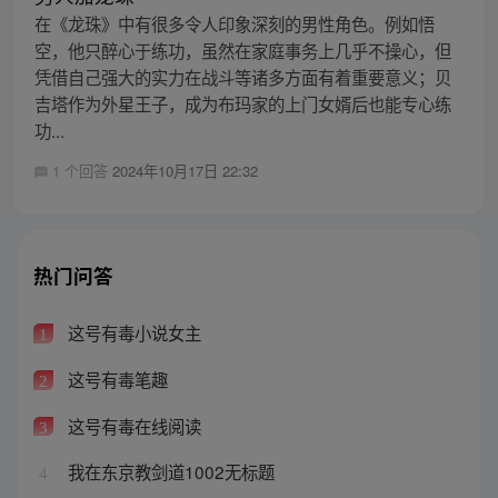
在《龙珠》中有很多令人印象深刻的男性角色。例如悟
空，他只醉心于练功，虽然在家庭事务上几乎不操心，但
凭借自己强大的实力在战斗等诸多方面有着重要意义；贝
吉塔作为外星王子，成为布玛家的上门女婿后也能专心练
功...
1 个回答
2024年10月17日 22:32
热门问答
这号有毒小说女主
1
这号有毒笔趣
2
这号有毒在线阅读
3
我在东京教剑道1002无标题
4