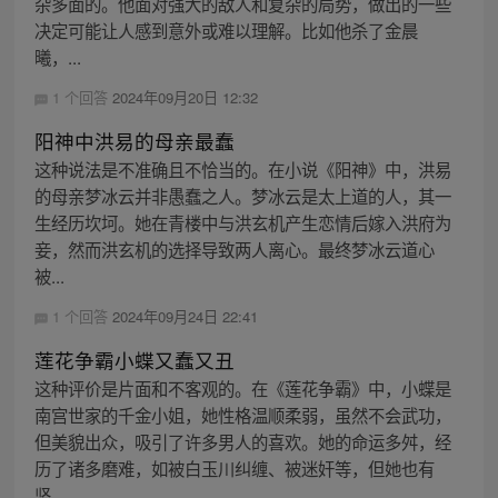
杂多面的。他面对强大的敌人和复杂的局势，做出的一些
决定可能让人感到意外或难以理解。比如他杀了金晨
曦，...
1 个回答
2024年09月20日 12:32
阳神中洪易的母亲最蠢
这种说法是不准确且不恰当的。在小说《阳神》中，洪易
的母亲梦冰云并非愚蠢之人。梦冰云是太上道的人，其一
生经历坎坷。她在青楼中与洪玄机产生恋情后嫁入洪府为
妾，然而洪玄机的选择导致两人离心。最终梦冰云道心
被...
1 个回答
2024年09月24日 22:41
莲花争霸小蝶又蠢又丑
这种评价是片面和不客观的。在《莲花争霸》中，小蝶是
南宫世家的千金小姐，她性格温顺柔弱，虽然不会武功，
但美貌出众，吸引了许多男人的喜欢。她的命运多舛，经
历了诸多磨难，如被白玉川纠缠、被迷奸等，但她也有
坚...