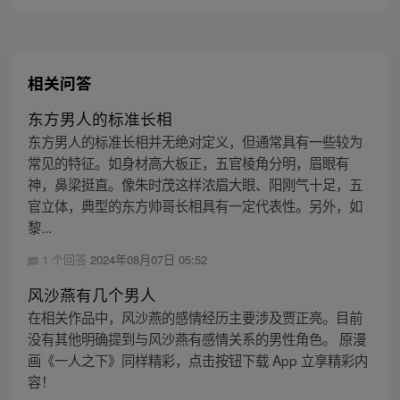
主人你越界了！”
相关问答
东方男人的标准长相
东方男人的标准长相并无绝对定义，但通常具有一些较为
常见的特征。如身材高大板正，五官棱角分明，眉眼有
神，鼻梁挺直。像朱时茂这样浓眉大眼、阳刚气十足，五
官立体，典型的东方帅哥长相具有一定代表性。另外，如
黎...
1 个回答
2024年08月07日 05:52
风沙燕有几个男人
在相关作品中，风沙燕的感情经历主要涉及贾正亮。目前
没有其他明确提到与风沙燕有感情关系的男性角色。 原漫
画《一人之下》同样精彩，点击按钮下载 App 立享精彩内
容！