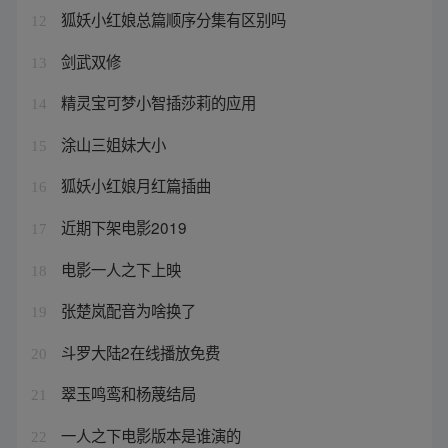
狐妖小红娘总篇顺序分集有区别吗
12
剑武双修
13
精灵宝可梦小智插莎莉的应用
14
涂山三姐妹大小
15
狐妖小红娘月红篇插曲
16
近期下架电影2019
17
电影一人之下上映
18
张楚岚配音为啥换了
19
斗罗大陆2在线播放免费
20
翠玉鸣鸾和杨蔑结局
21
一人之下电影版本是谁演的
22