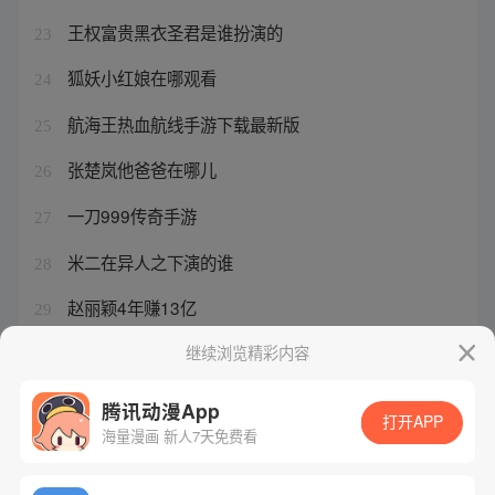
王权富贵黑衣圣君是谁扮演的
23
狐妖小红娘在哪观看
24
航海王热血航线手游下载最新版
25
张楚岚他爸爸在哪儿
26
一刀999传奇手游
27
米二在异人之下演的谁
28
赵丽颖4年赚13亿
29
狐妖小红娘壁纸全角色
继续浏览精彩内容
30
腾讯动漫App
打开APP
海量漫画 新人7天免费看
腾讯漫画
起点读书
QQ阅读