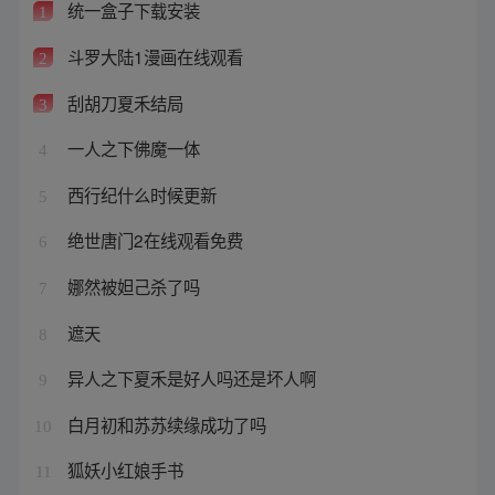
统一盒子下载安装
1
斗罗大陆1漫画在线观看
2
刮胡刀夏禾结局
3
一人之下佛魔一体
4
西行纪什么时候更新
5
绝世唐门2在线观看免费
6
娜然被妲己杀了吗
7
遮天
8
异人之下夏禾是好人吗还是坏人啊
9
白月初和苏苏续缘成功了吗
10
狐妖小红娘手书
11