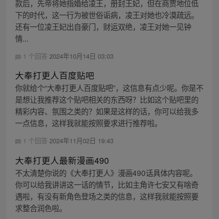
款后，先帝将她指婚给凌王，册封王妃，但在商贾地位低
下的时代，这一行为被世俗诟病，凌王对她也冷漠疏远。
还有一位凌王妃出自豪门，财运双绝，凌王对她一见钟
情...
1 个回答
2024年10月14日 03:03
大奉打更人百度贴吧
你就给个“大奉打更人百度贴吧”，这信息有点少呢。你是不
是想让我推荐这个贴吧相关的东西呀？比如这个贴吧里的
精彩内容、氛围之类的？如果是这样的话，你可以给我多
一点信息，这样我就能按照要求进行推荐啦。
1 个回答
2024年11月02日 19:43
大奉打更人最新漫画490
不太清楚你说的《大奉打更人》漫画490话具体内容呢。
你可以给我讲讲这一话的情节，比如主角许七安又有啥奇
遇啦，有没有新角色登场之类的信息，这样我就能按照要
求整合润色啦。