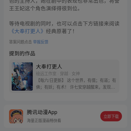
色的主持人，她在剧中的表现也非常出色，将誉
王王妃这个角色演绎得很到位。
等待电视剧的同时，也可以点击下方链接来阅读
《大奉打更人》
经典原著了！
答案问题点击
举报反馈
提到的作品
大奉打更人
绘远工作室 · 穿越 · 女神
【每六/日更新】 这个世界，有儒；有道；有
佛；有妖；有术！ 许七安穿越醒来，发现自
己身处囹圄，三日后就要流放边陲？！ 他起
初的梦想只是自保，顺便在这个世界里当个
富翁悠闲度日，结果…… 改编自阅文集团作
腾讯动漫App
者卖报小郎君同名小说 QQ群号：
立即下载
799493374
海量正版漫画畅快看