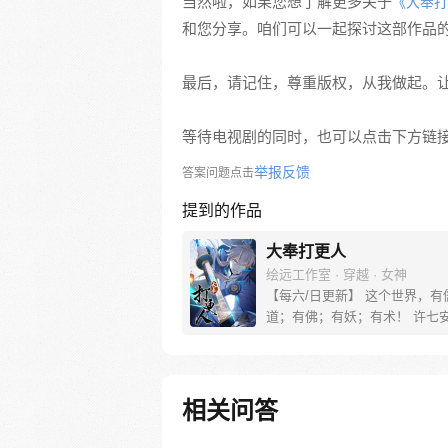
当然啦，如果您想了解更多关于
《大奉打
和您分享。咱们可以一起探讨这部作品
最后，请记住，尊重版权，从我做起。
等待电视剧的同时，也可以点击下方链
举报反馈
答案问题点击
提到的作品
大奉打更人
绘远工作室 · 穿越 · 女神
【每六/日更新】 这个世界，有
道；有佛；有妖；有术！ 许七
来，发现自己身处囹圄，三日后
放边陲？！ 他起初的梦想只是
便在这个世界里当个富翁悠闲度
果…… 改编自阅文集团作者卖
相关问答
同名小说 QQ群号：799493374