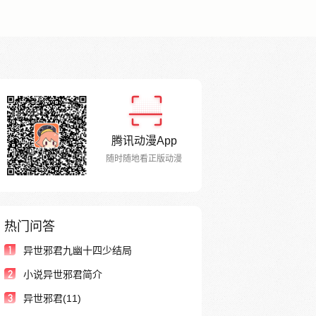
腾讯动漫App
随时随地看正版动漫
热门问答
1
异世邪君九幽十四少结局
2
小说异世邪君简介
3
异世邪君(11)