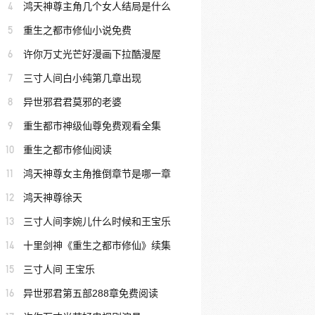
4
鸿天神尊主角几个女人结局是什么
5
重生之都市修仙小说免费
6
许你万丈光芒好漫画下拉酷漫屋
7
三寸人间白小纯第几章出现
8
异世邪君君莫邪的老婆
9
重生都市神级仙尊免费观看全集
10
重生之都市修仙阅读
11
鸿天神尊女主角推倒章节是哪一章
12
鸿天神尊徐天
13
三寸人间李婉儿什么时候和王宝乐
14
十里剑神《重生之都市修仙》续集
15
三寸人间 王宝乐
16
异世邪君第五部288章免费阅读