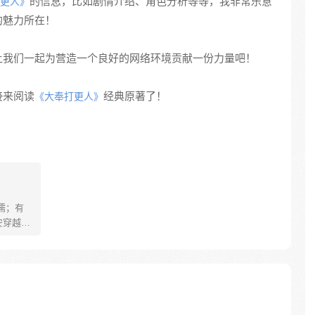
的信息，比如剧情介绍、角色分析等等，我非常乐意
更人》
的魅力所在！
让我们一起为营造一个良好的网络环境贡献一份力量吧！
接来阅读
经典原著了！
《大奉打更人》
儒；有
安穿越醒
就要流
自保，顺
日，结
报小郎君