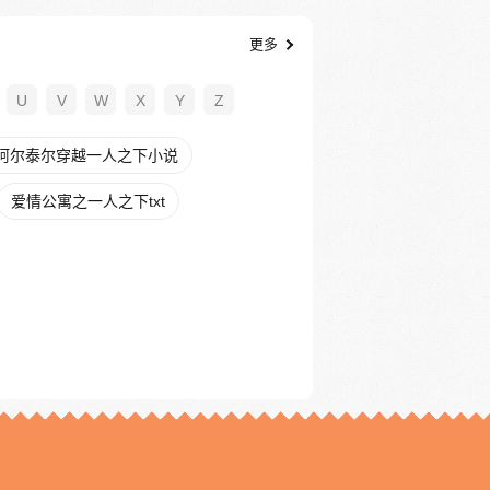
更多
U
V
W
X
Y
Z
阿尔泰尔穿越一人之下小说
爱情公寓之一人之下txt