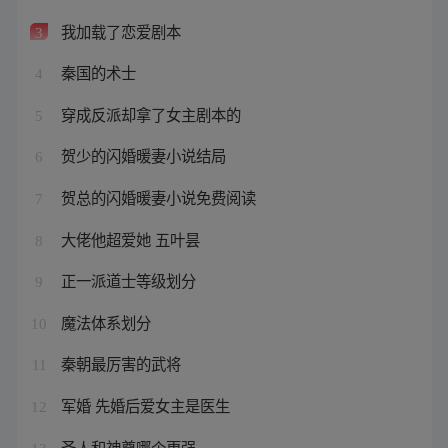
我加载了恋爱剧本
3
秦国的术士
4
穿成反派却拿了女主剧本的
5
贺少的闪婚暖妻小说结局
6
贺总的闪婚暖妻小说免费阅读
7
大佬他超爱她 五叶昙
8
正一派道士等级划分
9
魔法体系划分
10
秦朝最厉害的武将
11
军婚 先婚后爱女主是医生
12
圣人和神尊哪个更强