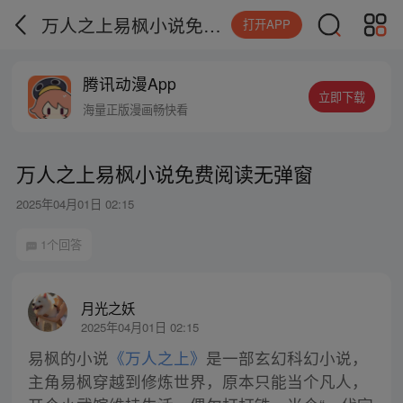
万人之上易枫小说免费阅读无弹窗
打开APP
腾讯动漫App
立即下载
海量正版漫画畅快看
万人之上易枫小说免费阅读无弹窗
2025年04月01日 02:15
1个回答
月光之妖
2025年04月01日 02:15
易枫的小说
《万人之上》
是一部玄幻科幻小说，
主角易枫穿越到修炼世界，原本只能当个凡人，