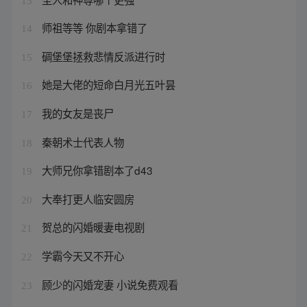
13
师祖等等 你剧本拿错了
14
碉堡堡拯救悲情反派进行时
15
她是大佬的短命白月光五叶昙
16
我的女友是丧尸
17
秦朝术士代表人物
18
大师兄你拿错剧本了d43
19
大奉打更人临安圆房
20
贺总的闪婚暖妻电视剧
21
学霸今天又不开心
22
顾少的闪婚宠妻 小说免费观看
23