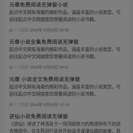
元尊免费阅读无弹窗小说
起点中文网有海量的精彩作品，涵盖丰富的小说类型，可
前往起点中文网搜索您想要阅读的小说书籍。
1 个回答
2024年10月06日 00:56
元尊小说全集免费阅读无弹窗
起点中文网有海量的精彩作品，涵盖丰富的小说类型，可
前往起点中文网搜索您想要阅读的小说书籍。
1 个回答
2024年10月06日 09:41
元尊 小说全文免费阅读无弹窗
起点中文网有海量的精彩作品，涵盖丰富的小说类型，可
前往起点中文网搜索您想要阅读的小说书籍。
1 个回答
2024年10月06日 12:19
逆仙小说免费阅读无弹窗
《逆仙》讲述了林洛处于一场顶级势力的角逐所布下的逆
天棋局中，在生死间行走并开始追寻漫漫仙路的故事，其