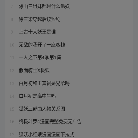
涂山三姐妹都是什么狐妖
7
徐三柒穿越后续短剧
8
上古十大妖王是谁
9
无敌的我开了一座客栈
10
一人之下第4季第1集
11
假面骑士X极狐
12
白月初和王富贵是兄弟吗
13
白月初是高中生吗
14
狐妖三部曲人物关系图
15
终极斗罗4漫画完整免费无广告
16
狐妖小红娘漫画漫画下拉式
17