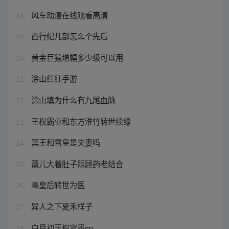
风车动漫在线观看高清
18
西行纪几部怎么个先后
19
黄金巨猿增幅多少级可以用
20
涂山红红手游
21
涂山填为什么有九尾血脉
22
王权霸业和东方淮竹转世续缘
23
冥王和雪皇是夫妻吗
24
薰儿大着肚子照顾药老结合
25
毒皇后转世为医
26
异人之下夏禾样子
27
白月初王权富贵cp
28