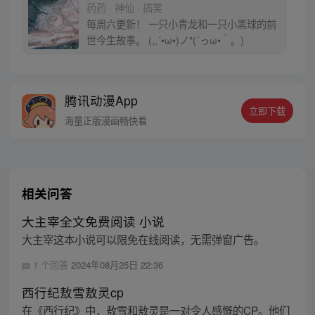
药药 · 神仙 · 搞笑
每周六更新！ 一只小青龙和一只小黑球的前
世今生故事。 (,,´•ω•)ノ"(´っω•｀。)
腾讯动漫App
立即下载
海量正版漫画畅快看
相关问答
大主宰全文免费阅读 小说
大主宰这本小说可以限免在线阅读，无需弹窗广告。
1 个回答
2024年08月25日 22:36
西行纪敖雪敖灵cp
在《西行纪》中，敖雪和敖灵是一对令人感慨的CP。他们