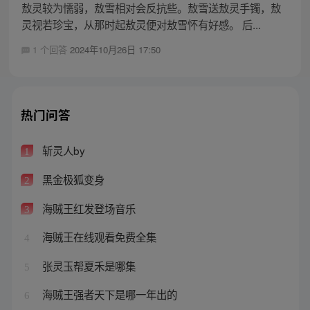
敖灵较为懦弱，敖雪相对会反抗些。敖雪送敖灵手镯，敖
灵视若珍宝，从那时起敖灵便对敖雪怀有好感。 后...
1 个回答
2024年10月26日 17:50
热门问答
斩灵人by
1
黑金极狐变身
2
海贼王红发登场音乐
3
海贼王在线观看免费全集
4
张灵玉帮夏禾是哪集
5
海贼王强者天下是哪一年出的
6