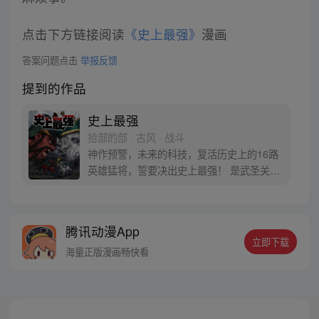
点击下方链接阅读
《史上最强》
漫画
答案问题点击
举报反馈
提到的作品
史上最强
拾部的部 · 古风 · 战斗
神作预警，未来的科技，复活历史上的16路
英雄猛将，誓要决出史上最强！ 是武圣关云
长、还是西楚霸王项羽，是一人之下的吕奉
先，还是满洲第一勇士鳌拜 两两对决，生死
格斗，最终获胜者，将会获得一个愿望！ 粉
腾讯动漫App
丝群：481670726
立即下载
海量正版漫画畅快看