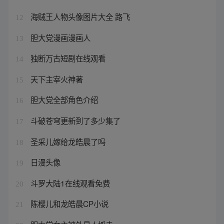
海贼王人物头像图片大全 路飞
12
胆大党漫画漫画人
13
独断万古短剧在线观看
14
天下主宰火神著
15
胆大党全部角色介绍
16
斗破苍穹更新到了多少集了
17
圣采儿嫁给龙皓晨了吗
18
日漫头像
19
斗罗大陆1在线观看免费
20
陈樱儿和龙皓晨CP小说
21