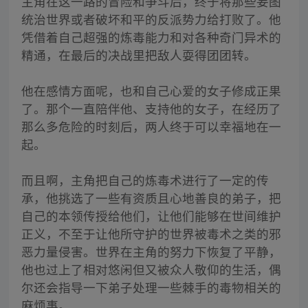
主角在这一路的冒险和争斗后，终于将那些妄图
统治世界或者破坏和平的反派势力给打败了。他
凭借着自己超强的炼毒能力和对各种奇门异术的
精通，在最后的决战里把敌人耍得团团转。
他在感情方面呢，也和自己心爱的女子修成正果
了。那个一直陪伴他、支持他的女子，在经历了
那么多危险的时刻后，两人终于可以幸福地在一
起。
而且啊，主角把自己的炼毒术进行了一定的传
承，他挑选了一些有资质且心地善良的弟子，把
自己的本领传授给他们，让他们能够在世间维护
正义，不至于让他所守护的世界被毒术之类的邪
恶力量侵害。世界在主角的努力下恢复了平静，
他也过上了相对悠闲但又被众人敬仰的生活，偶
尔还会指导一下弟子处理一些棘手的毒物相关的
麻烦事。