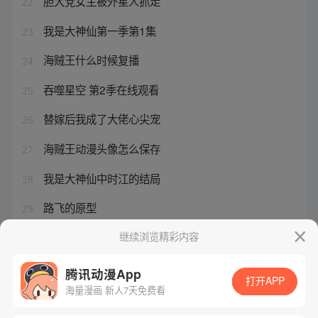
胆大党女主被外星人抓走
22
我是大神仙第一季第1集
23
海贼王什么时候复播
24
吞噬星空 第2季在线观看
25
替嫁后我成了大佬心尖宠
26
海贼王动漫头像怎么保存
27
我是大神仙中时江的结局
28
路飞的原型
29
元楚钥楚王
继续浏览精彩内容
30
腾讯动漫App
打开APP
海量漫画 新人7天免费看
腾讯漫画
起点读书
QQ阅读