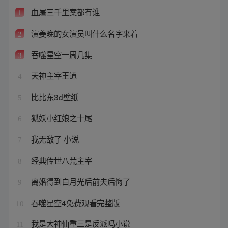
血屠三千里案都有谁
1
演姜晚的女演员叫什么名字来着
2
吞噬星空一周几集
3
天神主宰王道
4
比比东3d壁纸
5
狐妖小红娘之十尾
6
我无敌了 小说
7
经典传世八荒主宰
8
离婚得到白月光后前夫后悔了
9
吞噬星空4免费观看完整版
10
我是大神仙重三是反派吗小说
11