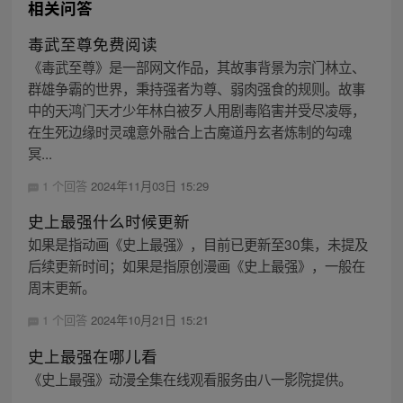
相关问答
毒武至尊免费阅读
《毒武至尊》是一部网文作品，其故事背景为宗门林立、
群雄争霸的世界，秉持强者为尊、弱肉强食的规则。故事
中的天鸿门天才少年林白被歹人用剧毒陷害并受尽凌辱，
在生死边缘时灵魂意外融合上古魔道丹玄者炼制的勾魂
冥...
1 个回答
2024年11月03日 15:29
史上最强什么时候更新
如果是指动画《史上最强》，目前已更新至30集，未提及
后续更新时间；如果是指原创漫画《史上最强》，一般在
周末更新。
1 个回答
2024年10月21日 15:21
史上最强在哪儿看
《史上最强》动漫全集在线观看服务由八一影院提供。