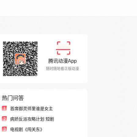
腾讯动漫App
随时随地看正版动漫
热门问答
1
首席御灵师里谁是女主
2
病娇反派攻略计划 短剧
3
电视剧《闯关东》