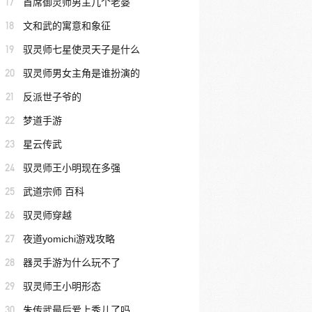
17
首席御灵师男主几个老婆
18
文和武的寓意和象征
19
驭灵师七星使灵天子是什么
20
驭灵师男女主角是谁扮演的
21
反派世子爷的
22
梦道手游
23
星云传武
24
驭灵师王小明现在多强
25
武道宗师 百科
26
驭灵师穿越
27
夜道yomichi游戏攻略
28
器灵手游为什么玩不了
29
驭灵师王小明形态
30
朱传武最后爱上秀儿了吗