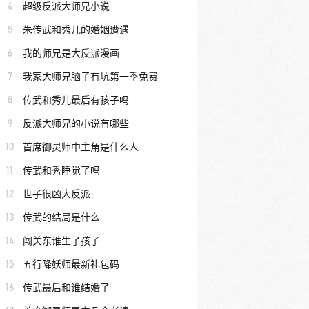
4
超级反派大师兄小说
5
朱传武和秀儿的婚姻遭遇
6
我的师兄是大反派漫画
7
我家大师兄脑子有坑第一季免费
8
传武和秀儿最后有孩子吗
9
反派大师兄的小说有哪些
10
首席御灵师中主角是什么人
11
传武和秀睡觉了吗
12
世子很凶大反派
13
传武的结局是什么
14
闯关东谁生了孩子
15
五行降妖师最新礼包码
16
传武最后和谁结婚了