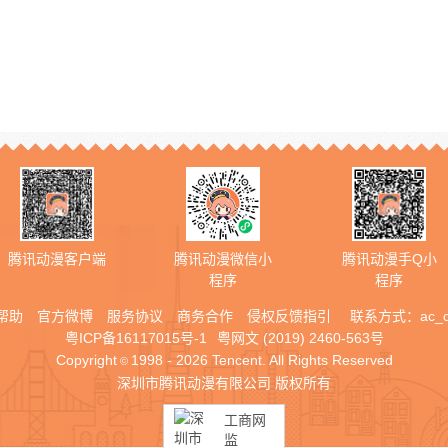
腾讯动漫客户端
腾讯动漫微信小
腾讯动漫手Q小
程序
程序
帮助
官方微博
服务协议
商务合作
侵权反馈指引
联系方式：
ac_
粤ICP备16117015号-1
粤网文 (2019) 2460-563号
Copyright
1998 - 2026 Tencent. All Rights Reserved
©
深圳市腾讯动漫有限公司 版权所有
工商网
监