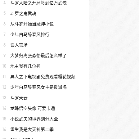
4
斗罗大陆之开局签到亿万武魂
5
斗罗之鬼武魂
6
从斗罗开始当魔神小说
7
少年白马醉春风排行
8
误入官场
9
大梦归离张淼怡最后怎么样了
10
地主爷有几位神
11
异人之下电视剧免费观看樱花视频
12
少年白马醉春风女主是反派吗
13
斗罗天云
14
龙珠悟空头像 可爱卡通
15
小说武夫的境界划分大全
16
重生我是大天神第二季