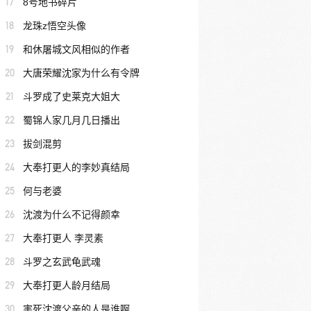
17
8号地书碎片
18
龙珠z悟空头像
19
和休屠城文风相似的作者
20
大唐荣耀沈家为什么有令牌
21
斗罗成了史莱克大姐大
22
蜀锦人家几月几日播出
23
拔剑混剪
24
大奉打更人的李妙真结局
25
何与老婆
26
沈渡为什么不记得颜幸
27
大奉打更人 李灵素
28
斗罗之玄武龟武魂
29
大奉打更人龄月结局
30
害死沈渡父亲的人是谁啊