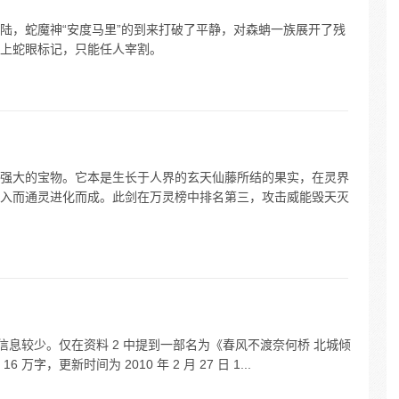
陆，蛇魔神“安度马里”的到来打破了平静，对森蚺一族展开了残
上蛇眼标记，只能任人宰割。
强大的宝物。它本是生长于人界的玄天仙藤所结的果实，在灵界
入而通灵进化而成。此剑在万灵榜中排名第三，攻击威能毁天灭
信息较少。仅在资料 2 中提到一部名为《春风不渡奈何桥 北城倾
，更新时间为 2010 年 2 月 27 日 1...