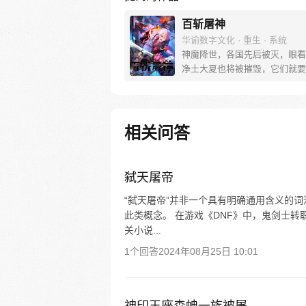
百斩屠神
华谕数字文化 · 重生 · 系统
神魔降世，各国先后被灭，眼看
净土大夏也将被摧毁，它们就要
后的胜利，统治星球奴役全人类
战士倒下了，就连大夏守护神赢
撑不住了。可就在赢彻战死倒下
间，他再次睁眼，竟发现自己重
相关问答
十年前，一切尚未发生！凭借前
与经验，赢彻是否能挽回一切改
史，阻止灾难的再次降临?
弑天屠帝
“弑天屠帝”并非一个具有明确通用含义的
此类概念。 在游戏《DNF》中，鬼剑士
关小说...
1个回答
2024年08月25日 10:01