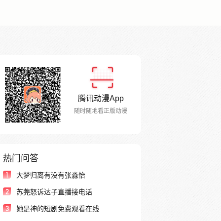
腾讯动漫App
随时随地看正版动漫
热门问答
1
大梦归离有没有张淼怡
2
苏莞怒诉达子直播接电话
3
她是神的短剧免费观看在线