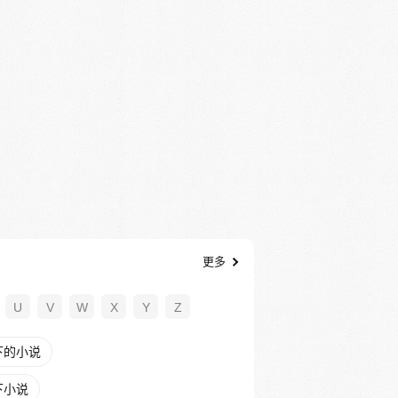
更多
U
V
W
X
Y
Z
下的小说
下小说