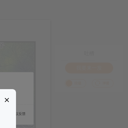
吐槽
我要来一发