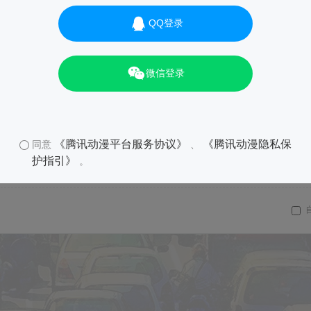
QQ登录
微信登录
《腾讯动漫平台服务协议》
《腾讯动漫隐私保
同意
、
护指引》
。