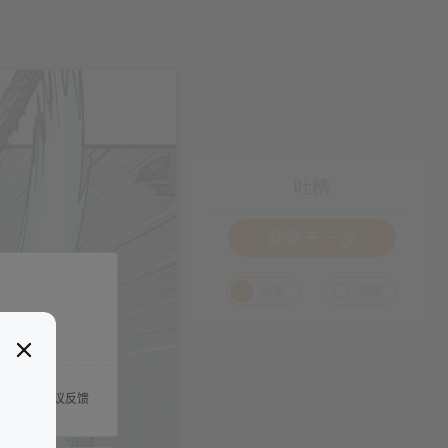
吐槽
我要来一发