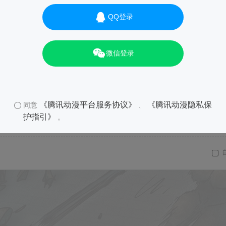
QQ登录
微信登录
《腾讯动漫平台服务协议》
《腾讯动漫隐私保
同意
、
护指引》
。