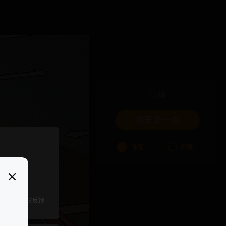
吐槽
我要来一发