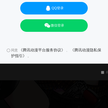
QQ登录
微信登录
《腾讯动漫平台服务协议》
《腾讯动漫隐私保
同意
、
护指引》
。