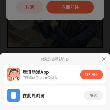
本章节仅支持App阅读，可打开App新用
户7天免费看
取消
立即前往
继续浏览精彩内容
下一话
腾漫App免费看
腾讯动漫App
打开APP
海量漫画 新人7天免费看
App免费看
在此处浏览
继续
250话 1/1