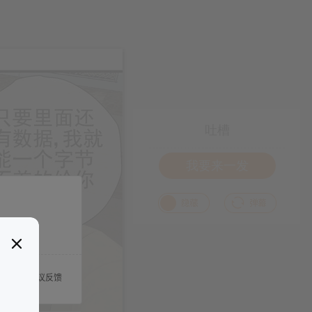
吐槽
我要来一发