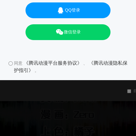
QQ登录
微信登录
《腾讯动漫平台服务协议》
《腾讯动漫隐私保
同意
、
护指引》
。