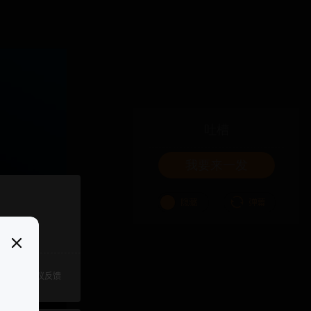
吐槽
我要来一发