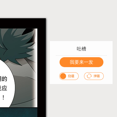
吐槽
我要来一发