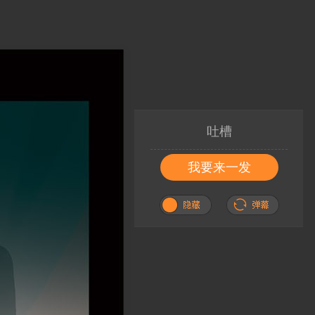
吐槽
我要来一发