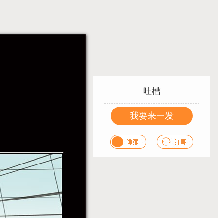
吐槽
我要来一发