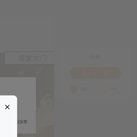
吐槽
我要来一发