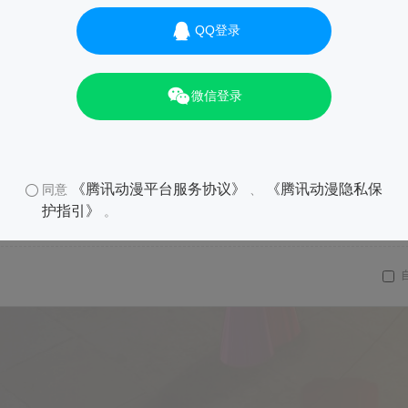
QQ登录
微信登录
《腾讯动漫平台服务协议》
《腾讯动漫隐私保
同意
、
护指引》
。