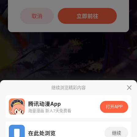
本章节仅支持App阅读，可打开App新用
户7天免费看
取消
立即前往
继续浏览精彩内容
腾讯动漫App
打开APP
海量漫画 新人7天免费看
App免费看
在此处浏览
继续
下一话
腾漫App免费看