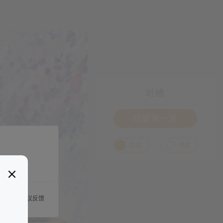
吐槽
我要来一发