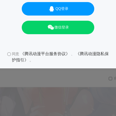
QQ登录
微信登录
《腾讯动漫平台服务协议》
《腾讯动漫隐私保
同意
、
护指引》
。