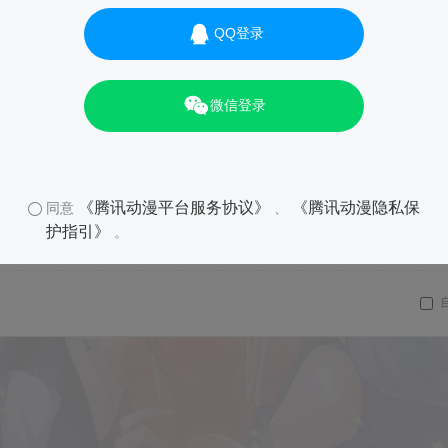
QQ登录
微信登录
《腾讯动漫平台服务协议》
《腾讯动漫隐私保
同意
、
护指引》
。