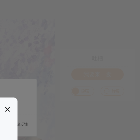
吐槽
我要来一发