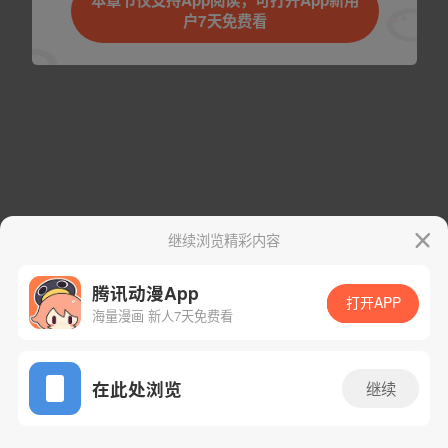
本章节仅支持App阅读，可打开App新用
户7天免费看
取消
立即前往
下一话
腾漫App免费看
继续浏览精彩内容
腾讯动漫App
打开APP
海量漫画 新人7天免费看
App免费看
在此处浏览
继续
146话 1/1