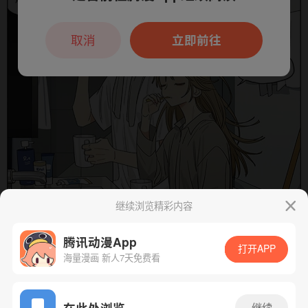
本章节仅支持App阅读，可打开App新用
户7天免费看
取消
立即前往
继续浏览精彩内容
腾讯动漫App
打开APP
海量漫画 新人7天免费看
App免费看
在此处浏览
继续