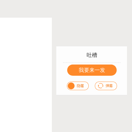
吐槽
我要来一发