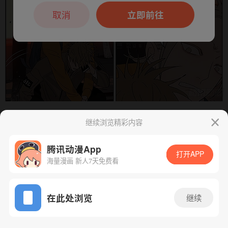
本章节仅支持App阅读，可打开App新用
户7天免费看
取消
立即前往
继续浏览精彩内容
下一话
腾漫App免费看
腾讯动漫App
打开APP
海量漫画 新人7天免费看
App免费看
在此处浏览
继续
345话 1/1