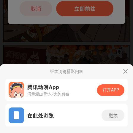
本章节仅支持App阅读，可打开App新用
户7天免费看
取消
立即前往
继续浏览精彩内容
腾讯动漫App
下一话
腾漫App免费看
打开APP
海量漫画 新人7天免费看
App免费看
在此处浏览
继续
414话 1/1